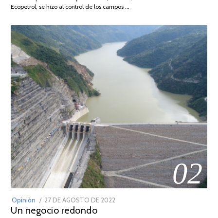
2026
Ecopetrol, se hizo al control de los campos …
02
POSTED
Opinión
27 DE AGOSTO DE 2022
30
Un negocio redondo
ON
DE