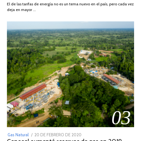
AGOSTO
El de las tarifas de energía no es un tema nuevo en el país, pero cada vez
DE
deja en mayor …
2022
03
POSTED
Gas Natural
20 DE FEBRERO DE 2020
10
ON