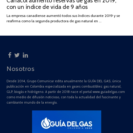
Canacol aumentó reservas de gas en 2019,
DE
con un índice de vida de 9 años
JULIO
DE
La empresa canadiense aumentó todos sus índices durante 2019 y se
2025
reafirma como la segunda productora de gas natural en …
Nosotros
Desde 2014, Grupo Comunicar edita anualmente la GUÍA DEL GAS, única
publicación en Colombia especializada en gases combustibles: gas natural,
GLP, biogás e hidrógeno. A partir de 2018 nace el portal www.guiadelgas.com
como medio de difusión noticioso, con toda la actualidad del fascinante y
cambiante mundo de la energía.