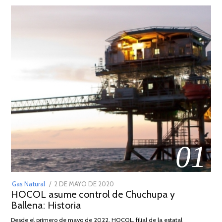
01
POSTED
Gas Natural
2 DE MAYO DE 2020
16
HOCOL asume control de Chuchupa y
ON
DE
Ballena: Historia
FEBRERO
DE
Desde el primero de mayo de 2022, HOCOL, filial de la estatal