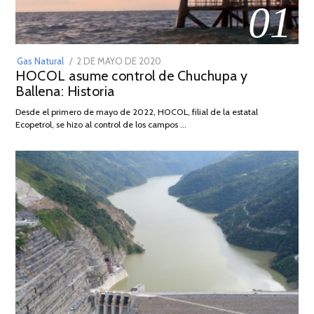
01
POSTED
Gas Natural
2 DE MAYO DE 2020
16
HOCOL asume control de Chuchupa y
ON
DE
Ballena: Historia
FEBRERO
DE
Desde el primero de mayo de 2022, HOCOL, filial de la estatal
2026
Ecopetrol, se hizo al control de los campos …