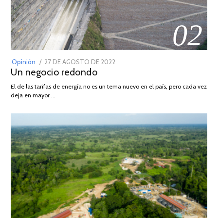
02
POSTED
Opinión
27 DE AGOSTO DE 2022
30
Un negocio redondo
ON
DE
AGOSTO
El de las tarifas de energía no es un tema nuevo en el país, pero cada vez
DE
deja en mayor …
2022