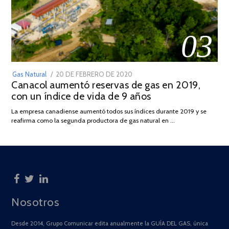
03
POSTED
Gas Natural
20 DE FEBRERO DE 2020
10
Canacol aumentó reservas de gas en 2019,
ON
DE
con un índice de vida de 9 años
JULIO
DE
La empresa canadiense aumentó todos sus índices durante 2019 y se
2025
reafirma como la segunda productora de gas natural en …
Nosotros
Desde 2014, Grupo Comunicar edita anualmente la GUÍA DEL GAS, única