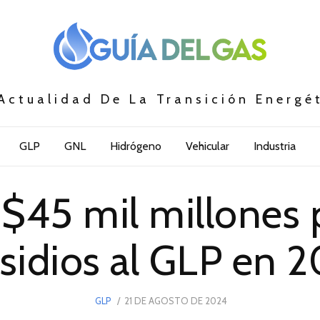
Actualidad De La Transición Energé
GLP
GNL
Hidrógeno
Vehicular
Industria
$45 mil millones p
sidios al GLP en 
POSTED
GLP
21 DE AGOSTO DE 2024
21
ON
DE