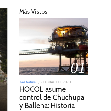
Más Vistos
01
POSTED
Gas Natural
2 DE MAYO DE 2020
16
HOCOL asume
ON
DE
FEBRERO
control de Chuchupa
DE
y Ballena: Historia
2026