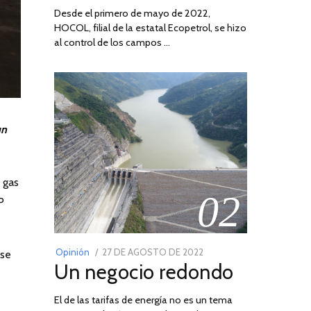
Desde el primero de mayo de 2022,
HOCOL, filial de la estatal Ecopetrol, se hizo
al control de los campos …
un
 gas
02
P
POSTED
Opinión
27 DE AGOSTO DE 2022
30
 se
Un negocio redondo
ON
DE
AGOSTO
El de las tarifas de energía no es un tema
DE