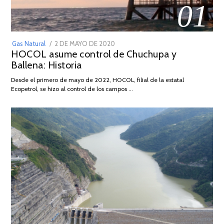
01
POSTED
Gas Natural
2 DE MAYO DE 2020
16
HOCOL asume control de Chuchupa y
ON
DE
Ballena: Historia
FEBRERO
DE
Desde el primero de mayo de 2022, HOCOL, filial de la estatal
2026
Ecopetrol, se hizo al control de los campos …