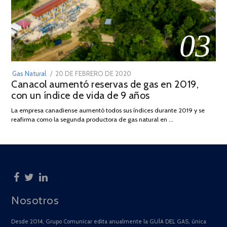
03
POSTED
Gas Natural
20 DE FEBRERO DE 2020
10
Canacol aumentó reservas de gas en 2019,
ON
DE
con un índice de vida de 9 años
JULIO
DE
La empresa canadiense aumentó todos sus índices durante 2019 y se
2025
reafirma como la segunda productora de gas natural en …
Nosotros
Desde 2014, Grupo Comunicar edita anualmente la GUÍA DEL GAS, única