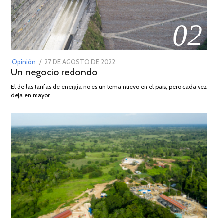
02
POSTED
Opinión
27 DE AGOSTO DE 2022
30
Un negocio redondo
ON
DE
AGOSTO
El de las tarifas de energía no es un tema nuevo en el país, pero cada vez
DE
deja en mayor …
2022