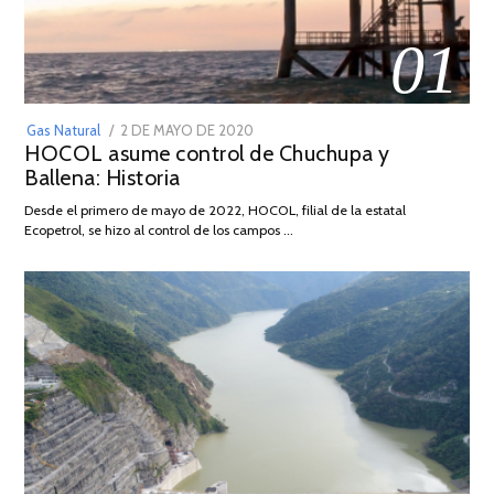
01
POSTED
Gas Natural
2 DE MAYO DE 2020
16
HOCOL asume control de Chuchupa y
ON
DE
Ballena: Historia
FEBRERO
DE
Desde el primero de mayo de 2022, HOCOL, filial de la estatal
2026
Ecopetrol, se hizo al control de los campos …