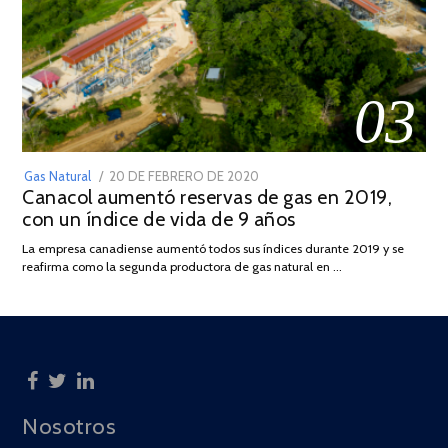
03
POSTED
Gas Natural
20 DE FEBRERO DE 2020
10
Canacol aumentó reservas de gas en 2019,
ON
DE
con un índice de vida de 9 años
JULIO
DE
La empresa canadiense aumentó todos sus índices durante 2019 y se
2025
reafirma como la segunda productora de gas natural en …
Nosotros