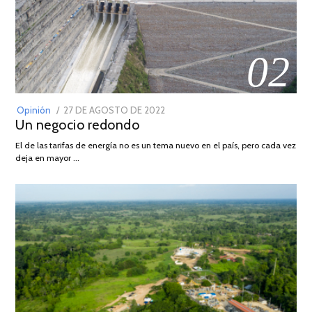
02
POSTED
Opinión
27 DE AGOSTO DE 2022
30
Un negocio redondo
ON
DE
AGOSTO
El de las tarifas de energía no es un tema nuevo en el país, pero cada vez
DE
deja en mayor …
2022