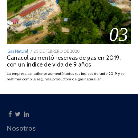
03
POSTED
Gas Natural
20 DE FEBRERO DE 2020
10
Canacol aumentó reservas de gas en 2019,
ON
DE
con un índice de vida de 9 años
JULIO
DE
La empresa canadiense aumentó todos sus índices durante 2019 y se
2025
reafirma como la segunda productora de gas natural en …
Nosotros