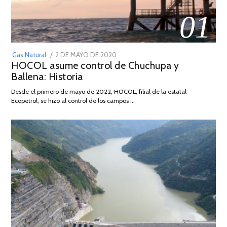
01
POSTED
Gas Natural
2 DE MAYO DE 2020
16
HOCOL asume control de Chuchupa y
ON
DE
Ballena: Historia
FEBRERO
DE
Desde el primero de mayo de 2022, HOCOL, filial de la estatal
2026
Ecopetrol, se hizo al control de los campos …