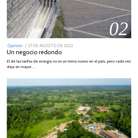
02
POSTED
Opinión
27 DE AGOSTO DE 2022
30
Un negocio redondo
ON
DE
AGOSTO
El de las tarifas de energía no es un tema nuevo en el país, pero cada vez
DE
deja en mayor …
2022