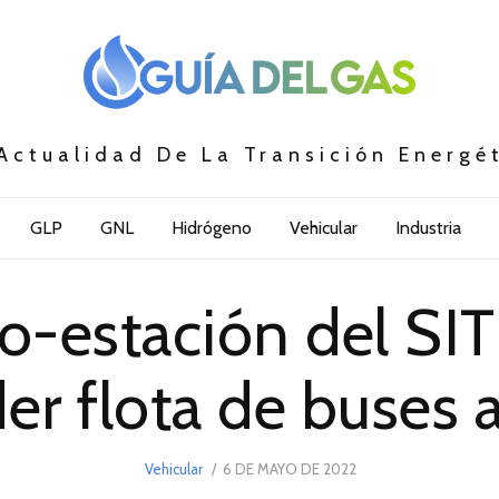
Actualidad De La Transición Energé
GLP
GNL
Hidrógeno
Vehicular
Industria
o-estación del SI
er flota de buses
POSTED
Vehicular
6 DE MAYO DE 2022
6
ON
DE