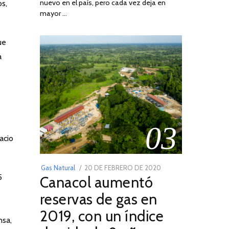
nuevo en el país, pero cada vez deja en
os,
2022
mayor …
ue
a
03
acio
POSTED
Gas Natural
20 DE FEBRERO DE 2020
10
5
Canacol aumentó
ON
DE
JULIO
reservas de gas en
DE
2019, con un índice
2025
nsa,