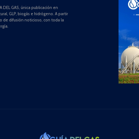
 DEL GAS, única publicación en
ral, GLP, biogás e hidrógeno. A partir
de difusión noticioso, con toda la
rgía.