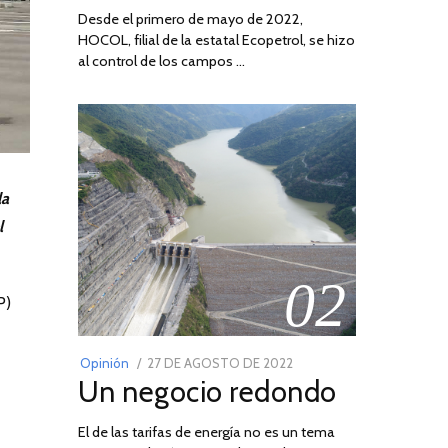
Desde el primero de mayo de 2022,
HOCOL, filial de la estatal Ecopetrol, se hizo
al control de los campos …
la
l
02
P)
POSTED
Opinión
27 DE AGOSTO DE 2022
30
Un negocio redondo
ON
DE
AGOSTO
El de las tarifas de energía no es un tema
DE