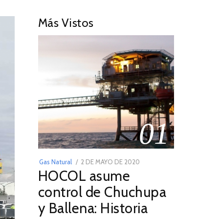
Más Vistos
01
POSTED
Gas Natural
2 DE MAYO DE 2020
16
HOCOL asume
ON
DE
FEBRERO
control de Chuchupa
DE
y Ballena: Historia
2026