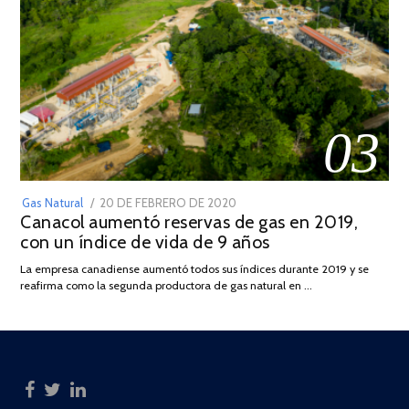
03
POSTED
Gas Natural
20 DE FEBRERO DE 2020
10
Canacol aumentó reservas de gas en 2019,
ON
DE
con un índice de vida de 9 años
JULIO
DE
La empresa canadiense aumentó todos sus índices durante 2019 y se
2025
reafirma como la segunda productora de gas natural en …