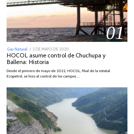
01
POSTED
Gas Natural
2 DE MAYO DE 2020
16
HOCOL asume control de Chuchupa y
ON
DE
Ballena: Historia
FEBRERO
DE
Desde el primero de mayo de 2022, HOCOL, filial de la estatal
2026
Ecopetrol, se hizo al control de los campos …