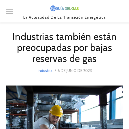
La Actualidad De La Transición Energética
Industrias también están
preocupadas por bajas
reservas de gas
POSTED
Industria
6 DE JUNIO DE 2023
6
ON
DE
JUNIO
DE
2023