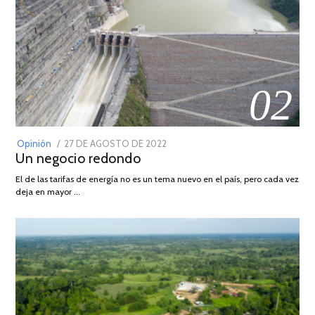
02
POSTED
Opinión
27 DE AGOSTO DE 2022
30
Un negocio redondo
ON
DE
AGOSTO
El de las tarifas de energía no es un tema nuevo en el país, pero cada vez
DE
deja en mayor …
2022