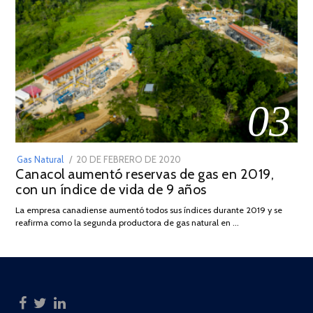
03
POSTED
Gas Natural
20 DE FEBRERO DE 2020
10
Canacol aumentó reservas de gas en 2019,
ON
DE
con un índice de vida de 9 años
JULIO
DE
La empresa canadiense aumentó todos sus índices durante 2019 y se
2025
reafirma como la segunda productora de gas natural en …