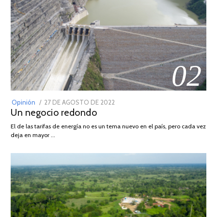
02
POSTED
Opinión
27 DE AGOSTO DE 2022
30
Un negocio redondo
ON
DE
AGOSTO
El de las tarifas de energía no es un tema nuevo en el país, pero cada vez
DE
deja en mayor …
2022