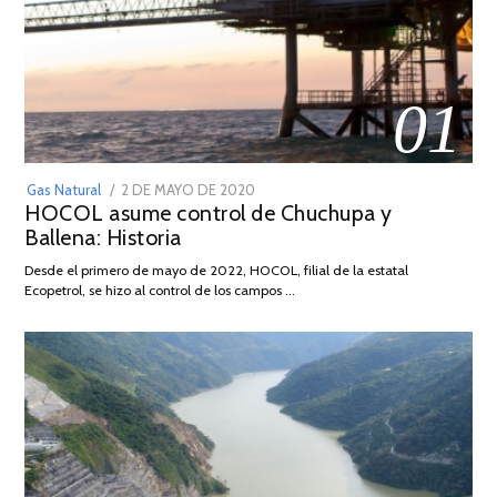
01
POSTED
Gas Natural
2 DE MAYO DE 2020
16
HOCOL asume control de Chuchupa y
ON
DE
Ballena: Historia
FEBRERO
DE
Desde el primero de mayo de 2022, HOCOL, filial de la estatal
2026
Ecopetrol, se hizo al control de los campos …