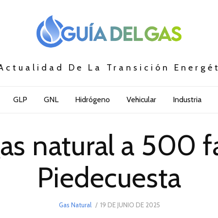
Actualidad De La Transición Energé
GLP
GNL
Hidrógeno
Vehicular
Industria
gas natural a 500 f
Piedecuesta
POSTED
Gas Natural
19 DE JUNIO DE 2025
19
ON
DE