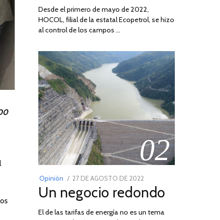
Desde el primero de mayo de 2022,
HOCOL, filial de la estatal Ecopetrol, se hizo
al control de los campos …
500
02
l
POSTED
Opinión
27 DE AGOSTO DE 2022
30
Un negocio redondo
ON
DE
ios
AGOSTO
El de las tarifas de energía no es un tema
DE