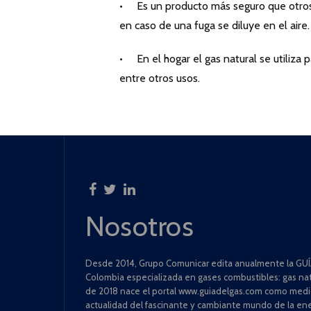
• Es un producto más seguro que otros 
en caso de una fuga se diluye en el aire.
• En el hogar el gas natural se utiliza p
entre otros usos.
Nosotros
Desde 2014, Grupo Comunicar edita anualmente la GUÍA
Colombia especializada en gases combustibles: gas natu
de 2018 nace el portal www.guiadelgas.com como medio 
actualidad del fascinante y cambiante mundo de la ene