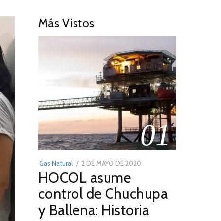
Más Vistos
01
POSTED
Gas Natural
2 DE MAYO DE 2020
16
HOCOL asume
ON
DE
FEBRERO
control de Chuchupa
DE
y Ballena: Historia
2026