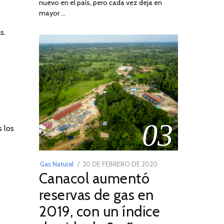
nuevo en el país, pero cada vez deja en
2022
mayor …
s.
03
 los
POSTED
Gas Natural
20 DE FEBRERO DE 2020
10
Canacol aumentó
ON
DE
JULIO
reservas de gas en
DE
2019, con un índice
2025