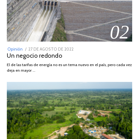
02
POSTED
Opinión
27 DE AGOSTO DE 2022
30
Un negocio redondo
ON
DE
AGOSTO
El de las tarifas de energía no es un tema nuevo en el país, pero cada vez
DE
deja en mayor …
2022