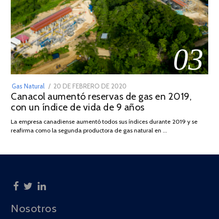
03
POSTED
Gas Natural
20 DE FEBRERO DE 2020
10
Canacol aumentó reservas de gas en 2019,
ON
DE
con un índice de vida de 9 años
JULIO
DE
La empresa canadiense aumentó todos sus índices durante 2019 y se
2025
reafirma como la segunda productora de gas natural en …
Nosotros