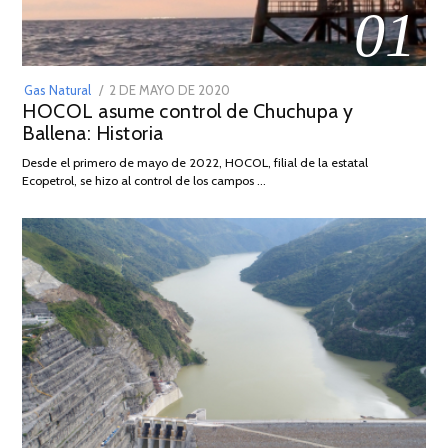
01
POSTED
Gas Natural
2 DE MAYO DE 2020
16
HOCOL asume control de Chuchupa y
ON
DE
Ballena: Historia
FEBRERO
DE
Desde el primero de mayo de 2022, HOCOL, filial de la estatal
2026
Ecopetrol, se hizo al control de los campos …