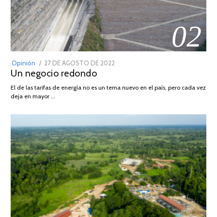
02
POSTED
Opinión
27 DE AGOSTO DE 2022
30
Un negocio redondo
ON
DE
AGOSTO
El de las tarifas de energía no es un tema nuevo en el país, pero cada vez
DE
deja en mayor …
2022