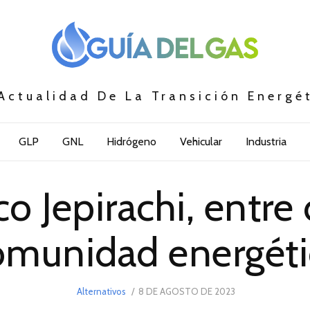
Actualidad De La Transición Energé
GLP
GNL
Hidrógeno
Vehicular
Industria
co Jepirachi, entr
omunidad energéti
POSTED
Alternativos
8 DE AGOSTO DE 2023
10
ON
DE