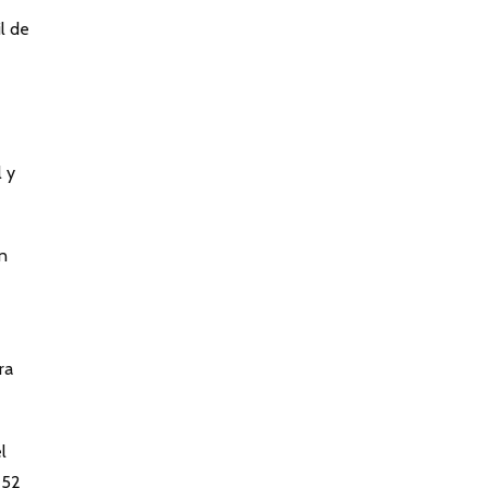
l de
 y
n
ra
l
 52