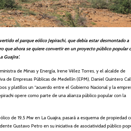
vertido el parque e
ó
lico Jepirachi, que deb
í
a estar desmontado
a
o que ahora se quiere convertir en un proyecto p
ú
blico popular 
a Guajira
’
.
inistra de Minas y Energía, Irene Vélez Torres, y el alcalde de
tiva de Empresas Públicas de Medellín (EPM), Daniel Quintero Cal
bos y platillos un “acuerdo entre el Gobierno Nacional y la empre
epirachi opere como parte de una alianza público popular con la
eólico de 19,5 Mw en La Guajira, pasará a esquema de propiedad 
ente Gustavo Petro en su iniciativa de asociatividad público pop