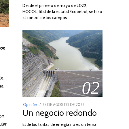
Desde el primero de mayo de 2022,
HOCOL, filial de la estatal Ecopetrol, se hizo
al control de los campos …
con
le,
02
sa
POSTED
Opinión
27 DE AGOSTO DE 2022
30
Un negocio redondo
ON
DE
con
AGOSTO
ular
El de las tarifas de energía no es un tema
DE