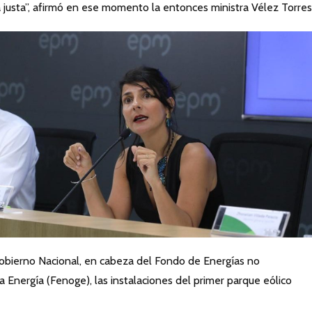
ca justa”, afirmó en ese momento la entonces ministra Vélez Torres
obierno Nacional, en cabeza del Fondo de Energías no
 Energía (Fenoge), las instalaciones del primer parque eólico