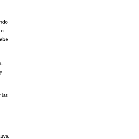
endo
 o
debe
s,
 y
 las
l
luya,