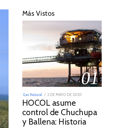
Más Vistos
01
POSTED
Gas Natural
2 DE MAYO DE 2020
16
HOCOL asume
ON
DE
FEBRERO
control de Chuchupa
DE
y Ballena: Historia
2026