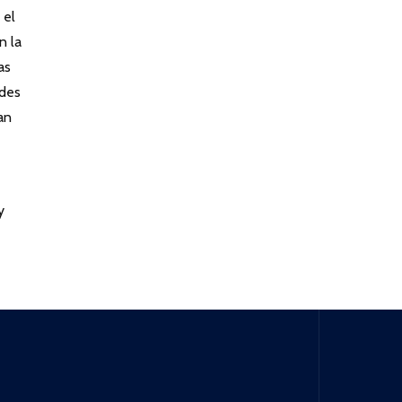
 el
n la
as
ades
an
y