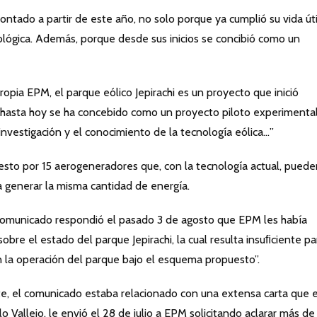
ntado a partir de este año, no solo porque ya cumplió su vida úti
ológica. Además, porque desde sus inicios se concibió como un
opia EPM, el parque eólico Jepirachi es un proyecto que inició
s hasta hoy se ha concebido como un proyecto piloto experimental
 investigación y el conocimiento de la tecnología eólica…”
sto por 15 aerogeneradores que, con la tecnología actual, puede
 generar la misma cantidad de energía.
n comunicado respondió el pasado 3 de agosto que EPM les había
obre el estado del parque Jepirachi, la cual resulta insuﬁciente pa
on la operación del parque bajo el esquema propuesto”.
 el comunicado estaba relacionado con una extensa carta que e
o Vallejo, le envió el 28 de julio a EPM solicitando aclarar más de