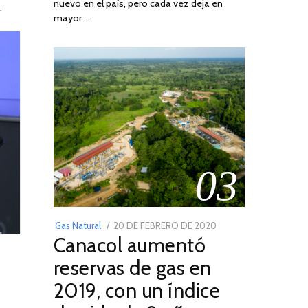
nuevo en el país, pero cada vez deja en
2022
.
mayor …
03
POSTED
Gas Natural
20 DE FEBRERO DE 2020
10
Canacol aumentó
ON
DE
JULIO
reservas de gas en
DE
2019, con un índice
2025