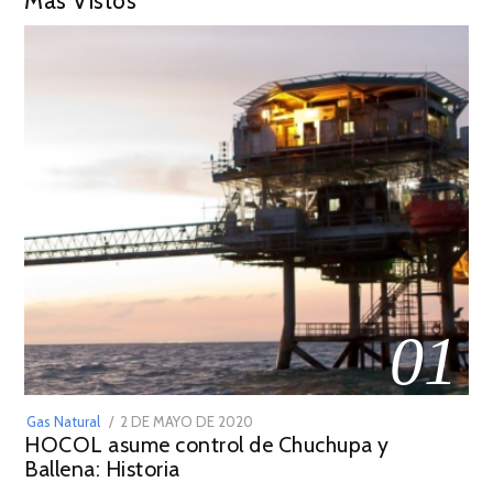
Más Vistos
01
POSTED
Gas Natural
2 DE MAYO DE 2020
16
HOCOL asume control de Chuchupa y
ON
DE
Ballena: Historia
FEBRERO
DE