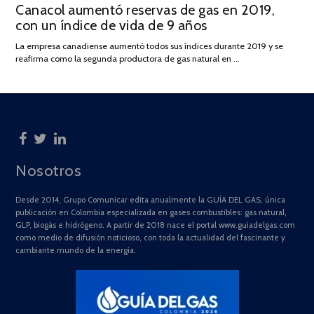
Canacol aumentó reservas de gas en 2019,
ON
DE
con un índice de vida de 9 años
JULIO
DE
La empresa canadiense aumentó todos sus índices durante 2019 y se
2025
reafirma como la segunda productora de gas natural en …
Nosotros
Desde 2014, Grupo Comunicar edita anualmente la GUÍA DEL GAS, única
publicación en Colombia especializada en gases combustibles: gas natural,
GLP, biogás e hidrógeno. A partir de 2018 nace el portal www.guiadelgas.com
como medio de difusión noticioso, con toda la actualidad del fascinante y
cambiante mundo de la energía.