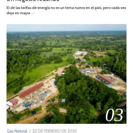
AGOSTO
El de las tarifas de energía no es un tema nuevo en el país, pero cada vez
DE
deja en mayor …
2022
03
POSTED
Gas Natural
20 DE FEBRERO DE 2020
10