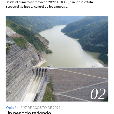
Desde el primero de mayo de 2022, HOCOL, filial de la estatal
2026
Ecopetrol, se hizo al control de los campos …
02
POSTED
Opinión
27 DE AGOSTO DE 2022
30
Un negocio redondo
ON
DE