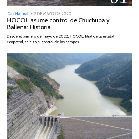
POSTED
Gas Natural
2 DE MAYO DE 2020
16
HOCOL asume control de Chuchupa y
ON
DE
Ballena: Historia
FEBRERO
DE
Desde el primero de mayo de 2022, HOCOL, filial de la estatal
2026
Ecopetrol, se hizo al control de los campos …