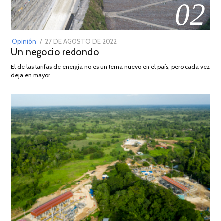
02
POSTED
Opinión
27 DE AGOSTO DE 2022
30
Un negocio redondo
ON
DE
AGOSTO
El de las tarifas de energía no es un tema nuevo en el país, pero cada vez
DE
deja en mayor …
2022