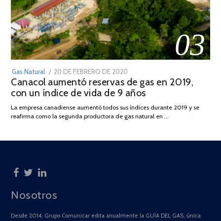
03
POSTED
Gas Natural
20 DE FEBRERO DE 2020
10
Canacol aumentó reservas de gas en 2019,
ON
DE
con un índice de vida de 9 años
JULIO
DE
La empresa canadiense aumentó todos sus índices durante 2019 y se
2025
reafirma como la segunda productora de gas natural en …
Nosotros
Desde 2014, Grupo Comunicar edita anualmente la GUÍA DEL GAS, única