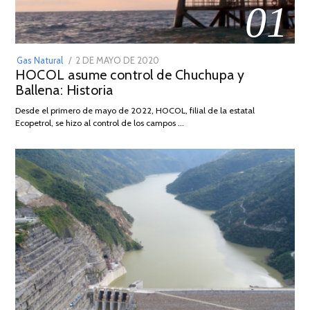
01
POSTED
Gas Natural
2 DE MAYO DE 2020
16
HOCOL asume control de Chuchupa y
ON
DE
Ballena: Historia
FEBRERO
DE
Desde el primero de mayo de 2022, HOCOL, filial de la estatal
2026
Ecopetrol, se hizo al control de los campos …