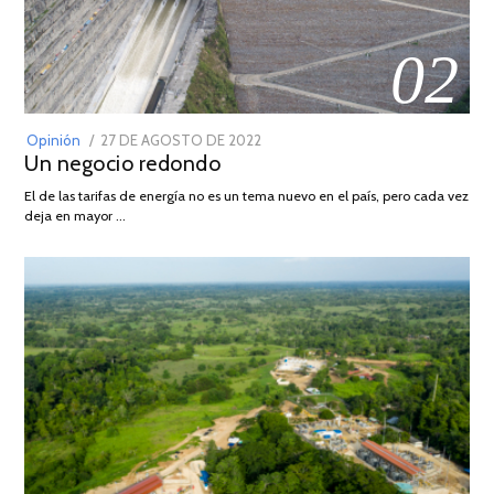
02
POSTED
Opinión
27 DE AGOSTO DE 2022
30
Un negocio redondo
ON
DE
AGOSTO
El de las tarifas de energía no es un tema nuevo en el país, pero cada vez
DE
deja en mayor …
2022