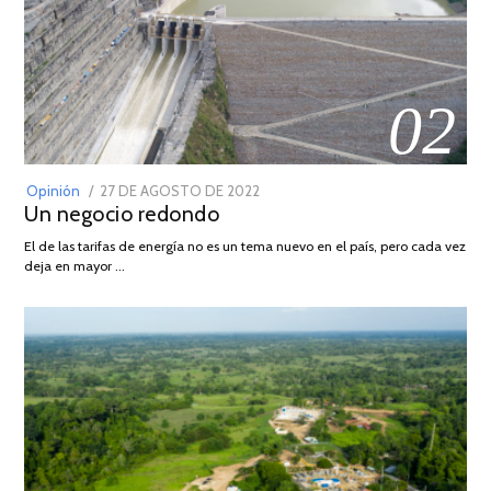
02
POSTED
Opinión
27 DE AGOSTO DE 2022
30
Un negocio redondo
ON
DE
AGOSTO
El de las tarifas de energía no es un tema nuevo en el país, pero cada vez
DE
deja en mayor …
2022