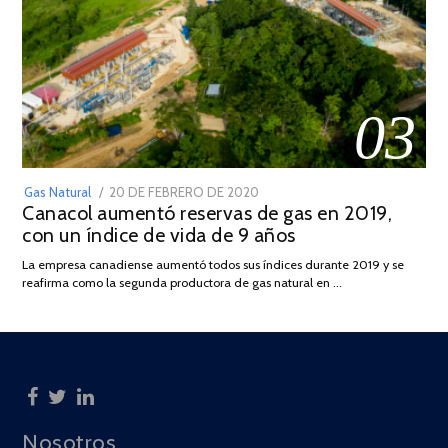
03
POSTED
Gas Natural
20 DE FEBRERO DE 2020
10
Canacol aumentó reservas de gas en 2019,
ON
DE
con un índice de vida de 9 años
JULIO
DE
La empresa canadiense aumentó todos sus índices durante 2019 y se
2025
reafirma como la segunda productora de gas natural en …
Nosotros