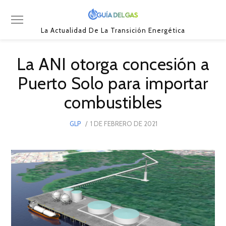
La Actualidad De La Transición Energética
La ANI otorga concesión a
Puerto Solo para importar
combustibles
POSTED
GLP
1 DE FEBRERO DE 2021
19
ON
DE
FEBRERO
DE
2021