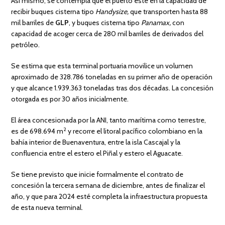
Así mismo, se contempla que el puerto esté en la capacidad de
recibir buques cisterna tipo
Handysize,
que transporten hasta 88
mil barriles de
GLP
, y buques cisterna tipo
Panamax,
con
capacidad de acoger cerca de 280 mil barriles de derivados del
petróleo.
Se estima que esta terminal portuaria movilice un volumen
aproximado de 328.786 toneladas en su primer año de operación
y que alcance 1.939.363 toneladas tras dos décadas. La concesión
otorgada es por 30 años inicialmente.
El área concesionada por la ANI, tanto marítima como terrestre,
2
es de 698.694 m
y recorre el litoral pacífico colombiano en la
bahía interior de Buenaventura, entre la isla Cascajal y la
confluencia entre el estero el Piñal y estero el Aguacate.
Se tiene previsto que inicie formalmente el contrato de
concesión la tercera semana de diciembre, antes de finalizar el
año, y que para 2024 esté completa la infraestructura propuesta
de esta nueva terminal.