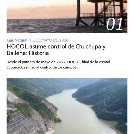
01
POSTED
Gas Natural
2 DE MAYO DE 2020
16
HOCOL asume control de Chuchupa y
ON
DE
Ballena: Historia
FEBRERO
DE
Desde el primero de mayo de 2022, HOCOL, filial de la estatal
2026
Ecopetrol, se hizo al control de los campos …