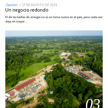
POSTED
Opinión
27 DE AGOSTO DE 2022
30
Un negocio redondo
ON
DE
AGOSTO
El de las tarifas de energía no es un tema nuevo en el país, pero cada vez
DE
deja en mayor …
2022
03