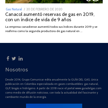
POSTED
Gas Natural
20 DE FEBRERO DE 2020
10
Canacol aumentó reservas de gas en 2019,
ON
DE
con un índice de vida de 9 años
JULIO
DE
La empresa canadiense aumentó todos sus índices durante 2019 y se
2025
reafirma como la segunda productora de gas natural en …
Nosotros
Desde 2014, Grupo Comunicar edita anualmente la GUÍA DEL GAS, única
publicación en Colombia especializada en gases combustibles: gas natural,
GLP, biogás e hidrógeno. A partir de 2018 nace el portal www.guiadelgas.com
como medio de difusión noticioso, con toda la actualidad del fascinante y
cambiante mundo de la energía.