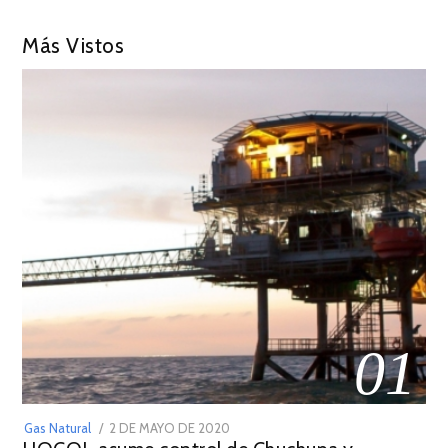
Más Vistos
01
POSTED
Gas Natural
2 DE MAYO DE 2020
16
ON