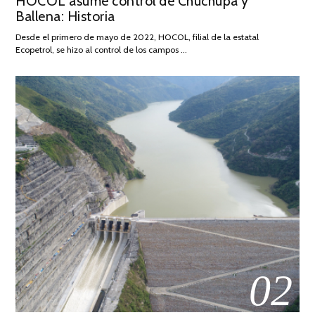
HOCOL asume control de Chuchupa y
DE
Ballena: Historia
FEBRERO
DE
Desde el primero de mayo de 2022, HOCOL, filial de la estatal
2026
Ecopetrol, se hizo al control de los campos …
02