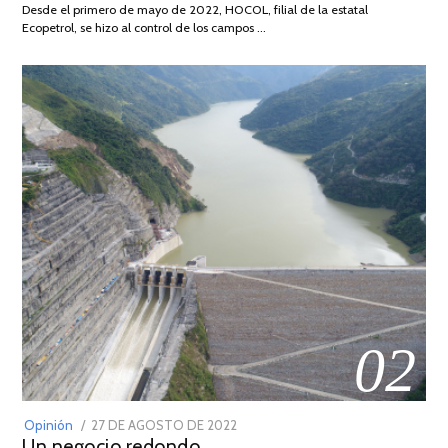
Desde el primero de mayo de 2022, HOCOL, filial de la estatal
2026
Ecopetrol, se hizo al control de los campos …
02
POSTED
Opinión
27 DE AGOSTO DE 2022
30
Un negocio redondo
ON
DE