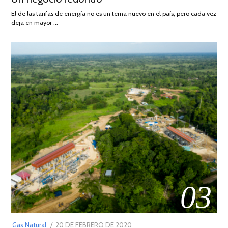
AGOSTO
El de las tarifas de energía no es un tema nuevo en el país, pero cada vez
DE
deja en mayor …
2022
03
POSTED
Gas Natural
20 DE FEBRERO DE 2020
10