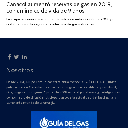
Canacol aumentó reservas de gas en 2019,
ON
DE
con un índice de vida de 9 años
JULIO
DE
La empresa canadiense aumentó todos sus índices durante 2019 y se
2025
reafirma como la segunda productora de gas natural en …
Nosotros
Desde 2014, Grupo Comunicar edita anualmente la GUÍA DEL GAS, única
publicación en Colombia especializada en gases combustibles: gas natural,
GLP, biogás e hidrógeno. A partir de 2018 nace el portal www.guiadelgas.com
como medio de difusión noticioso, con toda la actualidad del fascinante y
cambiante mundo de la energía.