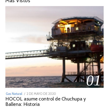
Más Vistos
01
POSTED
Gas Natural
2 DE MAYO DE 2020
16
HOCOL asume control de Chuchupa y
ON
DE
Ballena: Historia
FEBRERO
DE