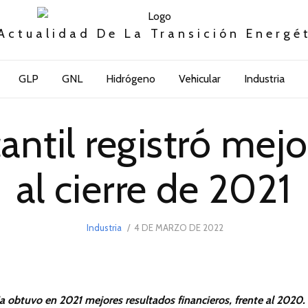
Actualidad De La Transición Energé
GLP
GNL
Hidrógeno
Vehicular
Industria
antil registró mejo
al cierre de 2021
POSTED
Industria
4 DE MARZO DE 2022
8
ON
DE
MARZO
DE
2022
a obtuvo en 2021 mejores resultados financieros, frente al 2020.