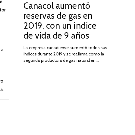
de
Canacol aumentó
ON
DE
tor
JULIO
reservas de gas en
DE
2019, con un índice
2025
de vida de 9 años
La empresa canadiense aumentó todos sus
 a
índices durante 2019 y se reafirma como la
segunda productora de gas natural en …
vo
a.