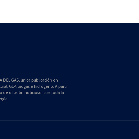
 DEL GAS, única publicación en
ral, GLP, biogás e hidrógeno. A partir
de difusión noticioso, con toda la
rgía.