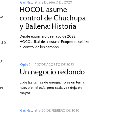
POSTED
Gas Natural
2 DE MAYO DE 2020
16
HOCOL asume
ON
DE
FEBRERO
control de Chuchupa
to
DE
y Ballena: Historia
2026
Desde el primero de mayo de 2022,
HOCOL, filial de la estatal Ecopetrol, se hizo
ndió
02
al control de los campos …
l
POSTED
Opinión
27 DE AGOSTO DE 2022
30
Un negocio redondo
ON
DE
AGOSTO
El de las tarifas de energía no es un tema
DE
nuevo en el país, pero cada vez deja en
un
2022
03
mayor …
POSTED
Gas Natural
20 DE FEBRERO DE 2020
10