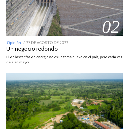
02
POSTED
Opinión
27 DE AGOSTO DE 2022
30
Un negocio redondo
ON
DE
AGOSTO
El de las tarifas de energía no es un tema nuevo en el país, pero cada vez
DE
deja en mayor …
2022