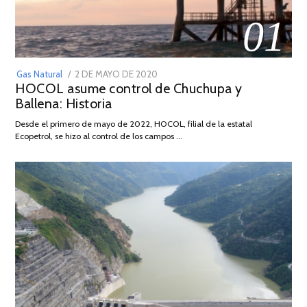
01
POSTED
Gas Natural
2 DE MAYO DE 2020
16
HOCOL asume control de Chuchupa y
ON
DE
Ballena: Historia
FEBRERO
DE
Desde el primero de mayo de 2022, HOCOL, filial de la estatal
2026
Ecopetrol, se hizo al control de los campos …