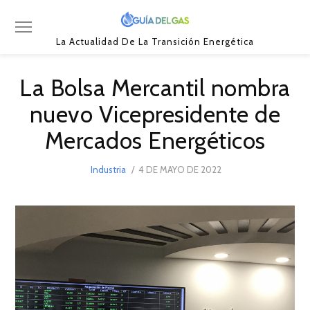
La Actualidad De La Transición Energética
La Bolsa Mercantil nombra
nuevo Vicepresidente de
Mercados Energéticos
POSTED
Industria
4 DE MAYO DE 2022
4
ON
DE
MAYO
DE
2022