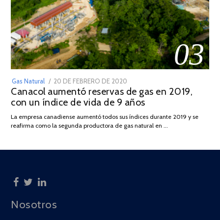
03
POSTED
Gas Natural
20 DE FEBRERO DE 2020
10
Canacol aumentó reservas de gas en 2019,
ON
DE
con un índice de vida de 9 años
JULIO
DE
La empresa canadiense aumentó todos sus índices durante 2019 y se
2025
reafirma como la segunda productora de gas natural en …
Nosotros