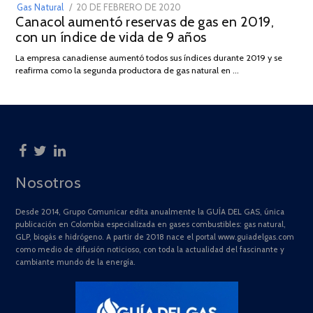
POSTED
Gas Natural
20 DE FEBRERO DE 2020
10
Canacol aumentó reservas de gas en 2019,
ON
DE
con un índice de vida de 9 años
JULIO
DE
La empresa canadiense aumentó todos sus índices durante 2019 y se
2025
reafirma como la segunda productora de gas natural en …
Nosotros
Desde 2014, Grupo Comunicar edita anualmente la GUÍA DEL GAS, única
publicación en Colombia especializada en gases combustibles: gas natural,
GLP, biogás e hidrógeno. A partir de 2018 nace el portal www.guiadelgas.com
como medio de difusión noticioso, con toda la actualidad del fascinante y
cambiante mundo de la energía.