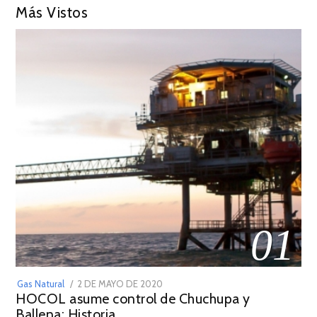
Más Vistos
01
POSTED
Gas Natural
2 DE MAYO DE 2020
16
HOCOL asume control de Chuchupa y
ON
DE
Ballena: Historia
FEBRERO