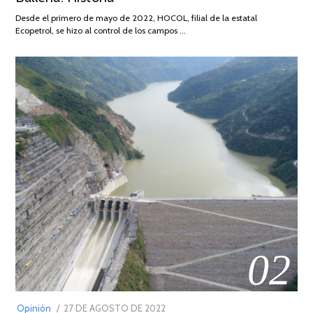
DE
Desde el primero de mayo de 2022, HOCOL, filial de la estatal
2026
Ecopetrol, se hizo al control de los campos …
02
POSTED
Opinión
27 DE AGOSTO DE 2022
30