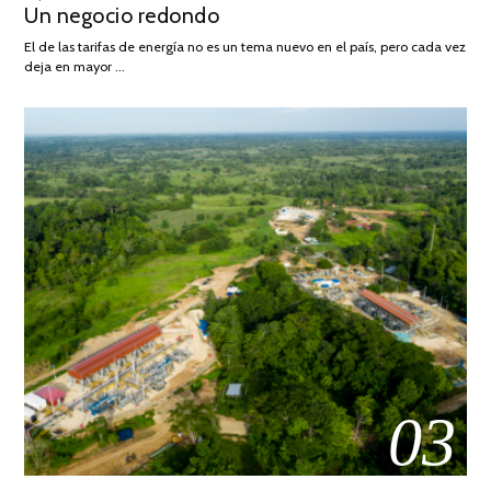
Un negocio redondo
ON
DE
AGOSTO
El de las tarifas de energía no es un tema nuevo en el país, pero cada vez
DE
deja en mayor …
2022
03