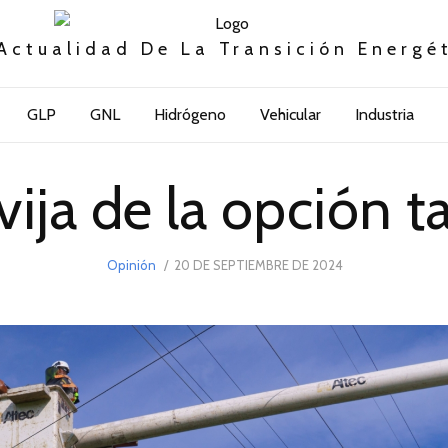
Actualidad De La Transición Energé
GLP
GNL
Hidrógeno
Vehicular
Industria
vija de la opción ta
POSTED
Opinión
20 DE SEPTIEMBRE DE 2024
ON