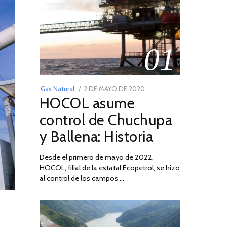
01
POSTED
Gas Natural
2 DE MAYO DE 2020
16
HOCOL asume
ON
DE
FEBRERO
control de Chuchupa
DE
y Ballena: Historia
2026
Desde el primero de mayo de 2022,
HOCOL, filial de la estatal Ecopetrol, se hizo
al control de los campos …