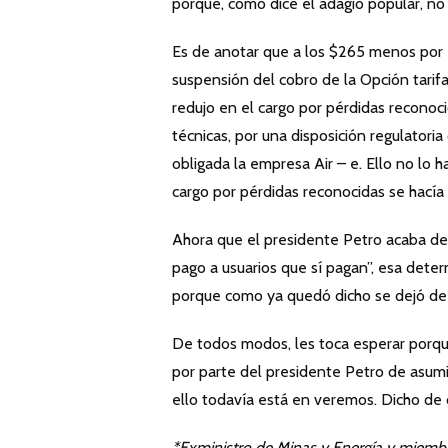
porque, como dice el adagio popular, n
Es de anotar que a los $265 menos por K
suspensión del cobro de la Opción tarif
redujo en el cargo por pérdidas reconoci
técnicas, por una disposición regulatori
obligada la empresa Air – e. Ello no lo h
cargo por pérdidas reconocidas se hacía s
Ahora que el presidente Petro acaba de 
pago a usuarios que sí pagan”, esa determ
porque como ya quedó dicho se dejó de a
De todos modos, les toca esperar porq
por parte del presidente Petro de asumir
ello todavía está en veremos. Dicho de 
*Exministro de Minas y Energía y miem