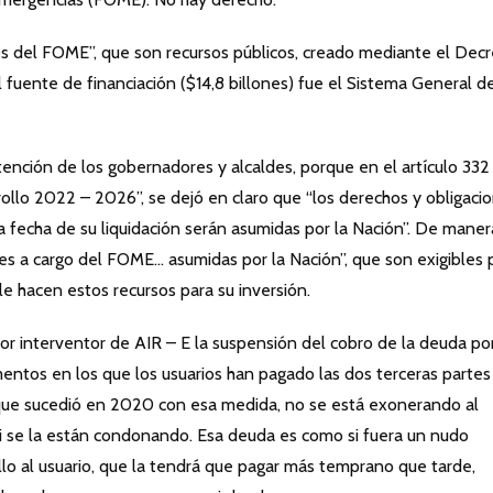
rsos del FOME”, que son recursos públicos, creado mediante el Dec
 fuente de financiación ($14,8 billones) fue el Sistema General d
tención de los gobernadores y alcaldes, porque en el artículo 332
ollo 2022 – 2026”, se dejó en claro que “los derechos y obligaci
a fecha de su liquidación serán asumidas por la Nación”. De maner
nes a cargo del FOME… asumidas por la Nación”, que son exigibles 
le hacen estos recursos para su inversión.
or interventor de AIR – E la suspensión del cobro de la deuda po
entos en los que los usuarios han pagado las dos terceras partes
l que sucedió en 2020 con esa medida, no se está exonerando al
 ni se la están condonando. Esa deuda es como si fuera un nudo
llo al usuario, que la tendrá que pagar más temprano que tarde,