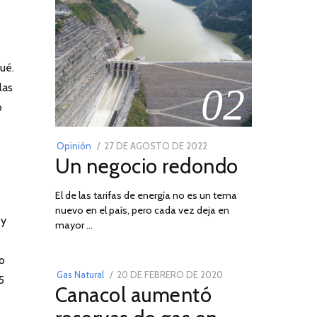
ué.
las
02
o
POSTED
Opinión
27 DE AGOSTO DE 2022
30
Un negocio redondo
ON
DE
AGOSTO
El de las tarifas de energía no es un tema
DE
nuevo en el país, pero cada vez deja en
2022
03
 y
mayor …
io
POSTED
Gas Natural
20 DE FEBRERO DE 2020
10
5
Canacol aumentó
ON
DE
JULIO