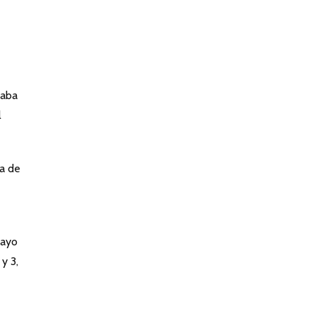
taba
l
ta de
mayo
y 3,