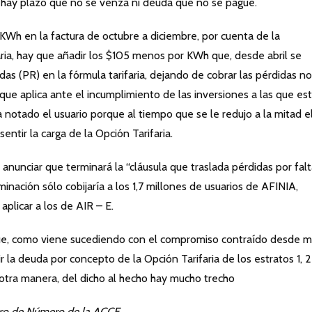
o hay plazo que no se venza ni deuda que no se pague.
Wh en la factura de octubre a diciembre, por cuenta de la
aria, hay que añadir los $105 menos por KWh que, desde abril se
das (PR) en la fórmula tarifaria, dejando de cobrar las pérdidas no
a que aplica ante el incumplimiento de las inversiones a las que es
a notado el usuario porque al tiempo que se le redujo a la mitad e
entir la carga de la Opción Tarifaria.
anunciar que terminará la “cláusula que traslada pérdidas por fal
inación sólo cobijaría a los 1,7 millones de usuarios de AFINIA,
plicar a los de AIR – E.
ue, como viene sucediendo con el compromiso contraído desde 
 la deuda por concepto de la Opción Tarifaria de los estratos 1, 2 
otra manera, del dicho al hecho hay mucho trecho
bro de Número de la ACCE.