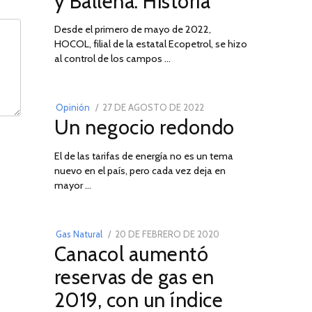
y Ballena: Historia
Desde el primero de mayo de 2022,
HOCOL, filial de la estatal Ecopetrol, se hizo
02
al control de los campos …
POSTED
Opinión
27 DE AGOSTO DE 2022
30
Un negocio redondo
ON
DE
AGOSTO
El de las tarifas de energía no es un tema
DE
nuevo en el país, pero cada vez deja en
2022
03
mayor …
POSTED
Gas Natural
20 DE FEBRERO DE 2020
10
Canacol aumentó
ON
DE
JULIO
reservas de gas en
DE
2019, con un índice
2025