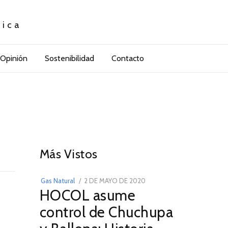
tica
Opinión
Sostenibilidad
Contacto
01
Más Vistos
POSTED
Gas Natural
2 DE MAYO DE 2020
16
HOCOL asume
ON
DE
FEBRERO
control de Chuchupa
DE
2026