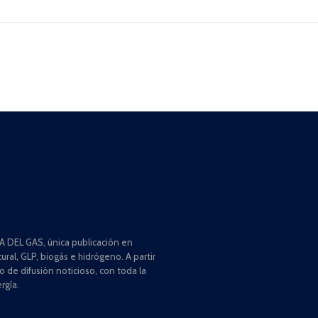
 DEL GAS, única publicación en
ral, GLP, biogás e hidrógeno. A partir
de difusión noticioso, con toda la
rgía.