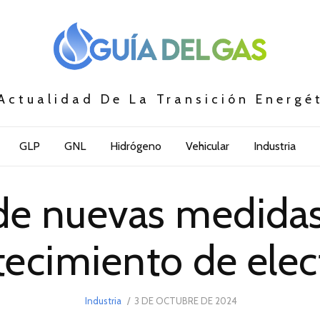
Actualidad De La Transición Energé
GLP
GNL
Hidrógeno
Vehicular
Industria
e nuevas medidas
tecimiento de elec
POSTED
Industria
3 DE OCTUBRE DE 2024
3
ON
DE