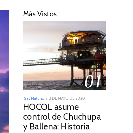
Más Vistos
01
POSTED
Gas Natural
2 DE MAYO DE 2020
16
HOCOL asume
ON
DE
FEBRERO
control de Chuchupa
DE
y Ballena: Historia
2026