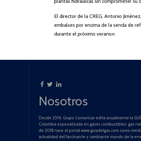
plantas hidráulicas sin comprometer su 
El director de la CREG, Antonio Jiménez
embalses por encima de la senda de ref
durante el próximo verano».
Nosotros
Desde 2014, Grupo Comunicar edita anualmente la GUÍA
Colombia especializada en gases combustibles: gas natu
de 2018 nace el portal www.guiadelgas.com como medio 
actualidad del fascinante y cambiante mundo de la ene