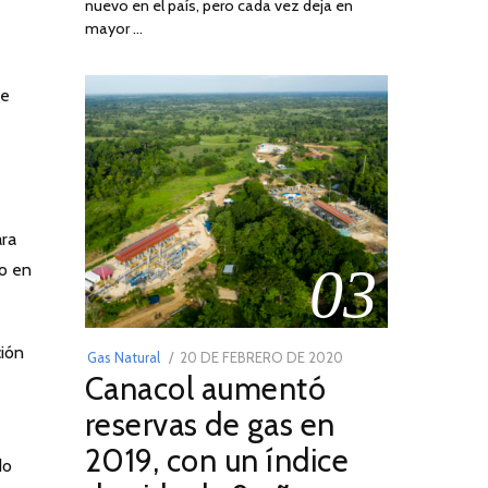
nuevo en el país, pero cada vez deja en
2022
mayor …
de
ara
03
do en
ción
POSTED
Gas Natural
20 DE FEBRERO DE 2020
10
Canacol aumentó
ON
DE
JULIO
reservas de gas en
DE
2019, con un índice
2025
do