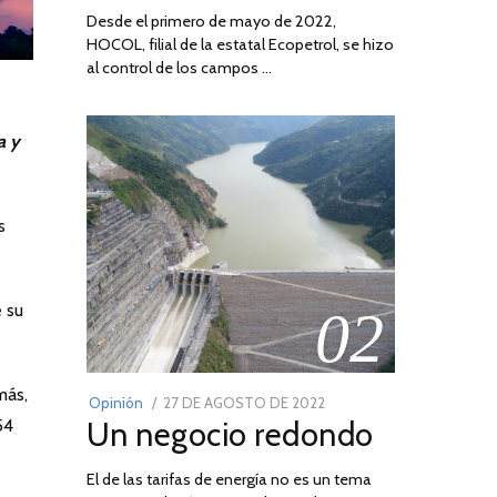
Desde el primero de mayo de 2022,
HOCOL, filial de la estatal Ecopetrol, se hizo
al control de los campos …
a y
s
e su
02
más,
POSTED
Opinión
27 DE AGOSTO DE 2022
30
Un negocio redondo
54
ON
DE
AGOSTO
El de las tarifas de energía no es un tema
DE