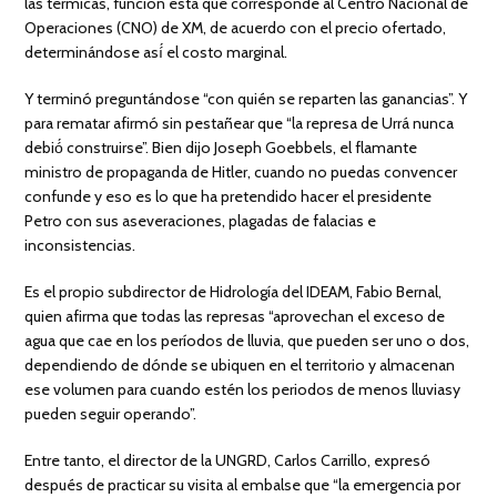
las térmicas, función esta que corresponde al Centro Nacional de
Operaciones (CNO) de XM, de acuerdo con el precio ofertado,
determinándose así́ el costo marginal.
Y terminó preguntándose “con quién se reparten las ganancias”. Y
para rematar afirmó sin pestañear que “la represa de Urrá nunca
debió́ construirse”. Bien dijo Joseph Goebbels, el flamante
ministro de propaganda de Hitler, cuando no puedas convencer
confunde y eso es lo que ha pretendido hacer el presidente
Petro con sus aseveraciones, plagadas de falacias e
inconsistencias.
Es el propio subdirector de Hidrología del IDEAM, Fabio Bernal,
quien afirma que todas las represas “aprovechan el exceso de
agua que cae en los períodos de lluvia, que pueden ser uno o dos,
dependiendo de dónde se ubiquen en el territorio y almacenan
ese volumen para cuando estén los periodos de menos lluviasy
pueden seguir operando”.
Entre tanto, el director de la UNGRD, Carlos Carrillo, expresó
después de practicar su visita al embalse que “la emergencia por