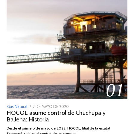
01
POSTED
Gas Natural
2 DE MAYO DE 2020
16
HOCOL asume control de Chuchupa y
ON
DE
Ballena: Historia
FEBRERO
DE
Desde el primero de mayo de 2022, HOCOL, filial de la estatal
2026
Ecopetrol, se hizo al control de los campos …