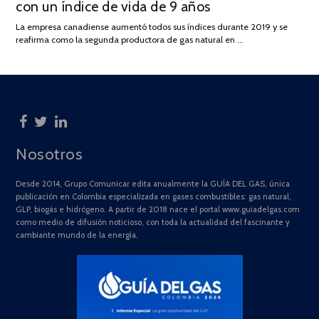
con un índice de vida de 9 años
JULIO
DE
La empresa canadiense aumentó todos sus índices durante 2019 y se
2025
reafirma como la segunda productora de gas natural en …
Nosotros
Desde 2014, Grupo Comunicar edita anualmente la GUÍA DEL GAS, única
publicación en Colombia especializada en gases combustibles: gas natural,
GLP, biogás e hidrógeno. A partir de 2018 nace el portal www.guiadelgas.com
como medio de difusión noticioso, con toda la actualidad del fascinante y
cambiante mundo de la energía.