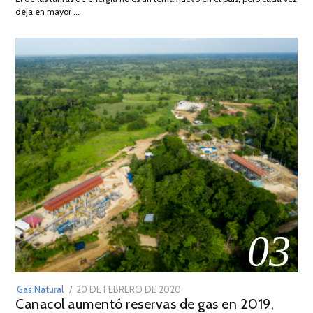
DE
deja en mayor …
2022
03
POSTED
Gas Natural
20 DE FEBRERO DE 2020
10
Canacol aumentó reservas de gas en 2019,
ON
DE