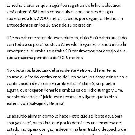
El hecho cierto es que, según los registros de la hidroeléctrica,
Urrá enfrentó 58 horas consecutivas con aportes de agua
superiores a los 2.200 metros cúbicos por segundo. Hecho sin
antecedentes en los 26 años de su operación.
“
De no haberse retenido ese volumen, el río Sinú habría arrasado
con todo a su paso”, sostuvo Acevedo. Según él, cuando inició la
emergencia, el embalse estaba 90 centímetros por debajo de la
cuota máxima permitida de 130,5 metros.
No obstante, la lectura del presidente Petro es diferente, el
asume que “todo vertimiento de Urrá sobre los campesinos es la
continuación de un crimen ambiental”. Y afirmó, sin prueba
alguna, que “dejaron llenar los embalses de Hidroituango y Urrá,
por simple codicia”, juicio este temerario y ligero que lo hizo
extensivo a Salvajina y Betania”.
Es absurdo afirmar, como lo hace Petro que se “bote agua para
usar gas caro”, pues Urrá, que por lo demás es una empresa del
Estado, no opera con gas ni determina la entrada o despacho de