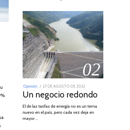
02
POSTED
Opinión
27 DE AGOSTO DE 2022
30
su
Un negocio redondo
ON
DE
19%
AGOSTO
El de las tarifas de energía no es un tema
DE
nuevo en el país, pero cada vez deja en
2022
sa
mayor …
s