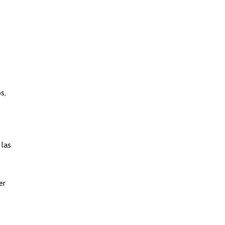
s,
 las
er