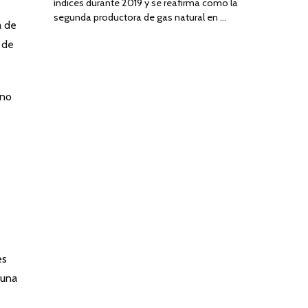
índices durante 2019 y se reafirma como la
segunda productora de gas natural en …
a de
 de
 no
es
 una