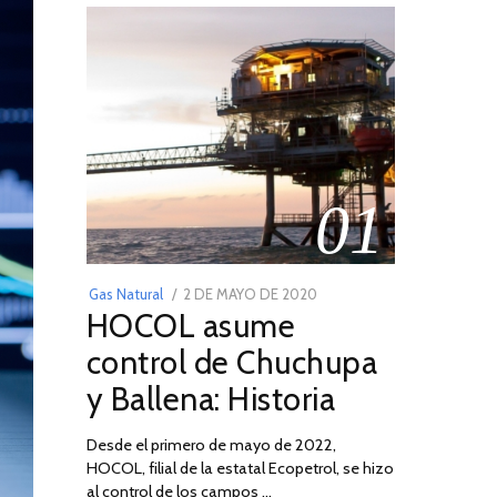
01
POSTED
Gas Natural
2 DE MAYO DE 2020
16
HOCOL asume
ON
DE
FEBRERO
control de Chuchupa
DE
y Ballena: Historia
2026
Desde el primero de mayo de 2022,
HOCOL, filial de la estatal Ecopetrol, se hizo
al control de los campos …