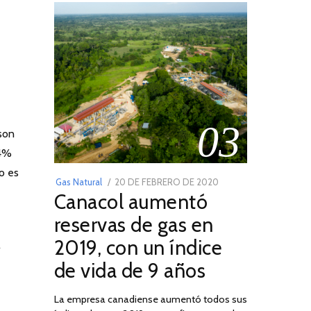
03
 son
 4%
o es
POSTED
Gas Natural
20 DE FEBRERO DE 2020
10
Canacol aumentó
ON
DE
JULIO
reservas de gas en
DE
2019, con un índice
l
2025
de vida de 9 años
La empresa canadiense aumentó todos sus