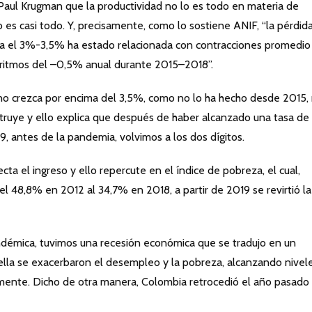
Paul Krugman que la productividad no lo es todo en materia de
o es casi todo. Y, precisamente, como lo sostiene ANIF, “la pérdid
ia el 3%-3,5% ha estado relacionada con contracciones promedio
a ritmos del –0,5% anual durante 2015–2018”.
no crezca por encima del 3,5%, como no lo ha hecho desde 2015,
truye y ello explica que después de haber alcanzado una tasa de
, antes de la pandemia, volvimos a los dos dígitos.
cta el ingreso y ello repercute en el índice de pobreza, el cual,
l 48,8% en 2012 al 34,7% en 2018, a partir de 2019 se revirtió la
andémica, tuvimos una recesión económica que se tradujo en un
ella se exacerbaron el desempleo y la pobreza, alcanzando nivel
amente. Dicho de otra manera, Colombia retrocedió el año pasado