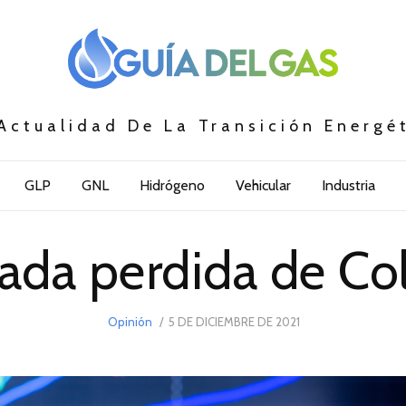
Actualidad De La Transición Energé
GLP
GNL
Hidrógeno
Vehicular
Industria
ada perdida de C
POSTED
Opinión
5 DE DICIEMBRE DE 2021
6
ON
DE
DICIEMBRE
DE
2021