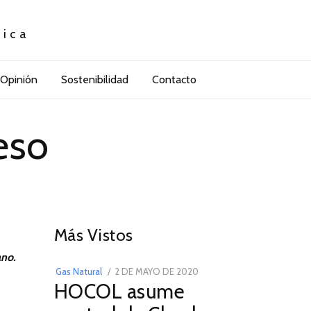
tica
Opinión
Sostenibilidad
Contacto
eso
01
Más Vistos
ano
.
POSTED
Gas Natural
2 DE MAYO DE 2020
16
HOCOL asume
ON
DE
FEBRERO