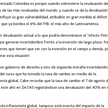
acterizado Colombia es porque cuando sobreviene la revaluación de
s de las más revaluadas del mundo, y cuando se da la devaluació
nfluye su gran vulnerabilidad, atribuible en gran medida al déficit
 que ya bordea el 6% del PIB, el más alto de Latinoamérica.
n devaluación actual a lo que podría denominarse el “efecto Petr
e generan incertidumbre frente a la inversión de largo plazo, fr
menes que tienen que ver con la inversión en el campo y demás, p
ar esta situación”.
n gobierno de derecha a otro de izquierda entraña incertidumbr
 del curso que ha tomado la tasa de cambio en medio de la
omía global. Cabe recordar que la tasa de cambio el 7 de agosto 
e este año en $4.043 registrándose una devaluación del 40% en 
la inflacionista global, tampoco está exenta del impacto de la