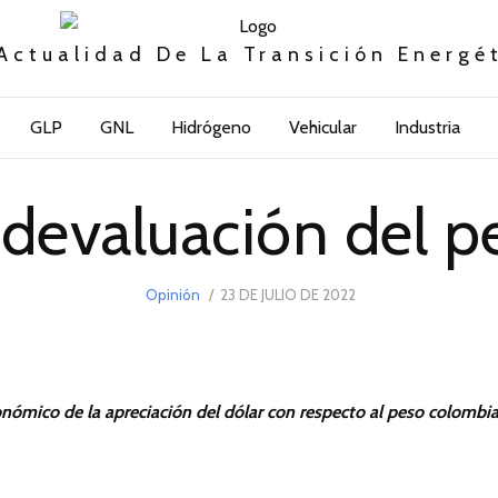
Actualidad De La Transición Energé
GLP
GNL
Hidrógeno
Vehicular
Industria
 devaluación del p
POSTED
Opinión
23 DE JULIO DE 2022
23
ON
DE
JULIO
DE
2022
nómico de la apreciación del dólar con respecto al peso colombi