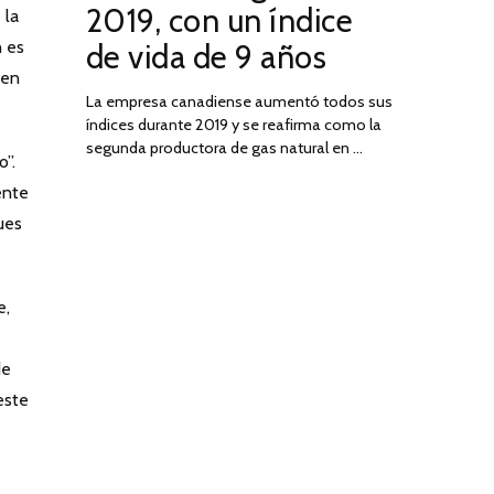
2019, con un índice
 la
2025
n es
de vida de 9 años
 en
La empresa canadiense aumentó todos sus
índices durante 2019 y se reafirma como la
segunda productora de gas natural en …
o”.
ente
ues
e,
de
este