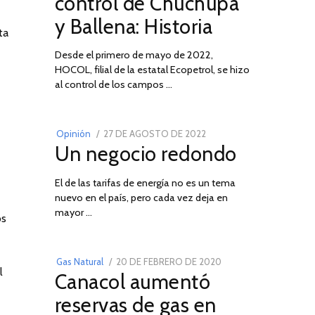
control de Chuchupa
DE
y Ballena: Historia
2026
ta
Desde el primero de mayo de 2022,
HOCOL, filial de la estatal Ecopetrol, se hizo
02
al control de los campos …
POSTED
Opinión
27 DE AGOSTO DE 2022
30
Un negocio redondo
ON
DE
AGOSTO
El de las tarifas de energía no es un tema
DE
nuevo en el país, pero cada vez deja en
2022
03
mayor …
os
POSTED
Gas Natural
20 DE FEBRERO DE 2020
10
l
Canacol aumentó
ON
DE
JULIO
reservas de gas en
DE