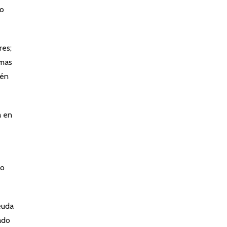
so
res;
imas
ién
a en
lo
euda
ado