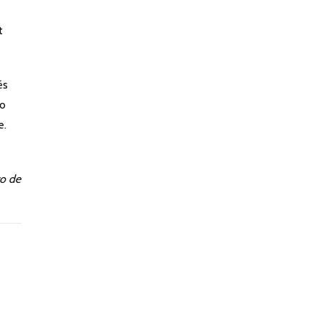
t
és
mo
e.
ro de