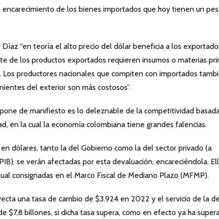
l encarecimiento de los bienes importados que hoy tienen un pe
íaz “en teoría el alto precio del dólar beneficia a los exportado
rte de los productos exportados requieren insumos o materias pr
. Los productores nacionales que compiten con importados tamb
nientes del exterior son más costosos”.
 pone de manifiesto es lo deleznable de la competitividad basad
ad, en la cual la economía colombiana tiene grandes falencias.
n dólares, tanto la del Gobierno como la del sector privado (a
IB), se verán afectadas por esta devaluación, encareciéndola. El
ctual consignadas en el Marco Fiscal de Mediano Plazo (MFMP).
yecta una tasa de cambio de $3.924 en 2022 y el servicio de la d
de $7,8 billones, si dicha tasa supera, como en efecto ya ha super