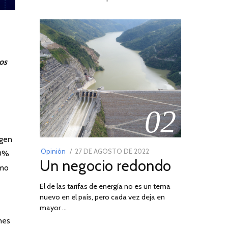
los
02
igen
POSTED
Opinión
27 DE AGOSTO DE 2022
30
80%
Un negocio redondo
ON
DE
omo
AGOSTO
El de las tarifas de energía no es un tema
DE
nuevo en el país, pero cada vez deja en
2022
mayor …
nes