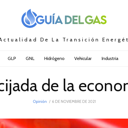
Actualidad De La Transición Energé
GLP
GNL
Hidrógeno
Vehicular
Industria
cijada de la econo
POSTED
Opinión
6 DE NOVIEMBRE DE 2021
6
ON
DE
NOVIEMBRE
DE
2021