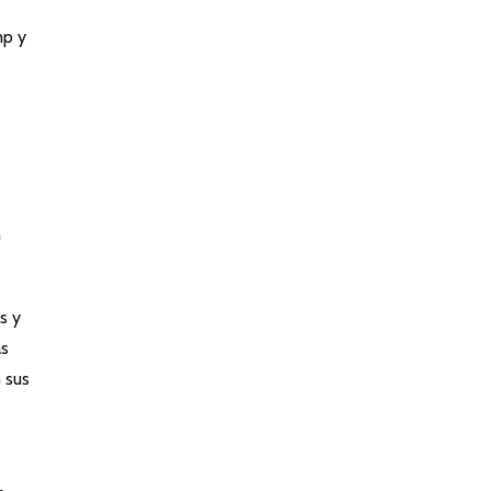
mp y
n
s y
as
 sus