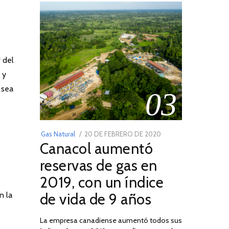
r del
 y
 sea
03
POSTED
Gas Natural
20 DE FEBRERO DE 2020
10
Canacol aumentó
ON
DE
JULIO
reservas de gas en
DE
2019, con un índice
2025
n la
de vida de 9 años
La empresa canadiense aumentó todos sus