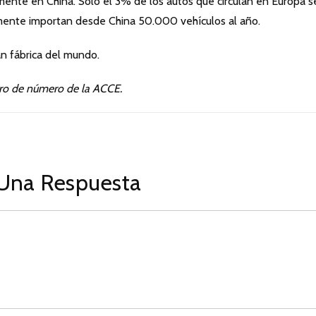
nte en China. Sólo el 3% de los autos que circulan en Europa s
almente importan desde China 50.000 vehículos al año.
ran fábrica del mundo.
ro de número de la ACCE.
Una Respuesta