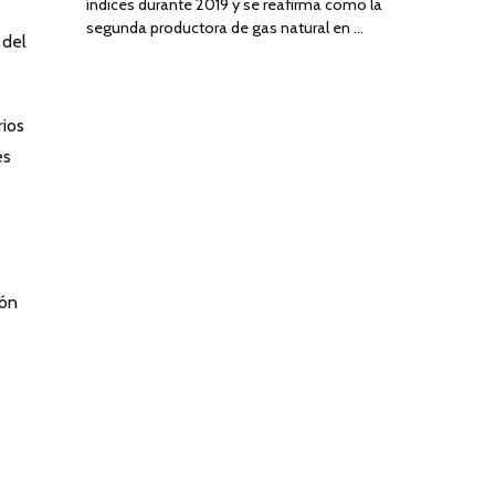
índices durante 2019 y se reafirma como la
segunda productora de gas natural en …
 del
rios
es
bón