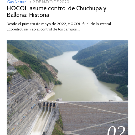
POSTED
Gas Natural
2 DE MAYO DE 2020
16
HOCOL asume control de Chuchupa y
ON
DE
Ballena: Historia
FEBRERO
DE
Desde el primero de mayo de 2022, HOCOL, filial de la estatal
2026
Ecopetrol, se hizo al control de los campos …
02