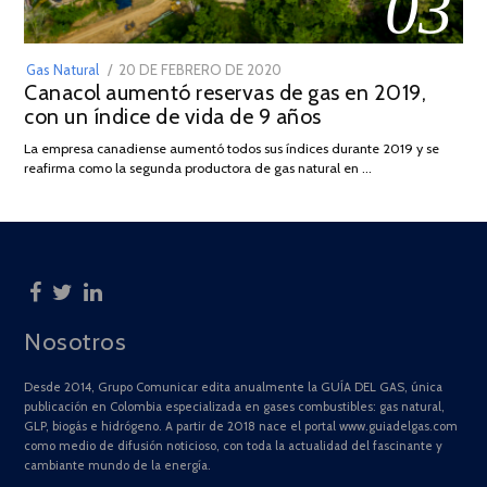
03
POSTED
Gas Natural
20 DE FEBRERO DE 2020
10
Canacol aumentó reservas de gas en 2019,
ON
DE
con un índice de vida de 9 años
JULIO
DE
La empresa canadiense aumentó todos sus índices durante 2019 y se
2025
reafirma como la segunda productora de gas natural en …
Nosotros
Desde 2014, Grupo Comunicar edita anualmente la GUÍA DEL GAS, única
publicación en Colombia especializada en gases combustibles: gas natural,
GLP, biogás e hidrógeno. A partir de 2018 nace el portal www.guiadelgas.com
como medio de difusión noticioso, con toda la actualidad del fascinante y
cambiante mundo de la energía.