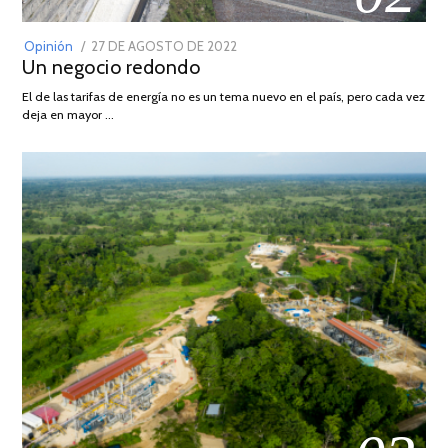
POSTED
Opinión
27 DE AGOSTO DE 2022
30
Un negocio redondo
ON
DE
AGOSTO
El de las tarifas de energía no es un tema nuevo en el país, pero cada vez
DE
deja en mayor …
2022