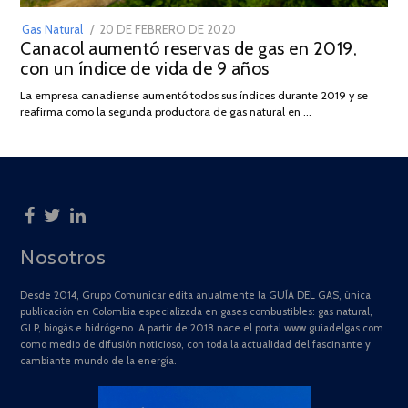
POSTED
Gas Natural
20 DE FEBRERO DE 2020
10
Canacol aumentó reservas de gas en 2019,
ON
DE
con un índice de vida de 9 años
JULIO
DE
La empresa canadiense aumentó todos sus índices durante 2019 y se
2025
reafirma como la segunda productora de gas natural en …
Nosotros
Desde 2014, Grupo Comunicar edita anualmente la GUÍA DEL GAS, única
publicación en Colombia especializada en gases combustibles: gas natural,
GLP, biogás e hidrógeno. A partir de 2018 nace el portal www.guiadelgas.com
como medio de difusión noticioso, con toda la actualidad del fascinante y
cambiante mundo de la energía.