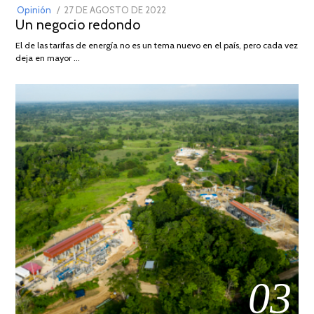
POSTED
Opinión
27 DE AGOSTO DE 2022
30
Un negocio redondo
ON
DE
AGOSTO
El de las tarifas de energía no es un tema nuevo en el país, pero cada vez
DE
deja en mayor …
2022
03