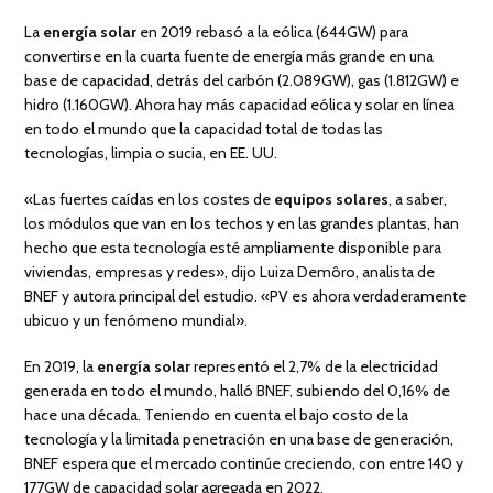
La
energía solar
en 2019 rebasó a la eólica (644GW) para
convertirse en la cuarta fuente de energía más grande en una
base de capacidad, detrás del carbón (2.089GW), gas (1.812GW) e
hidro (1.160GW). Ahora hay más capacidad eólica y solar en línea
en todo el mundo que la capacidad total de todas las
tecnologías, limpia o sucia, en EE. UU.
«Las fuertes caídas en los costes de
equipos solares
, a saber,
los módulos que van en los techos y en las grandes plantas, han
hecho que esta tecnología esté ampliamente disponible para
viviendas, empresas y redes», dijo Luiza Demôro, analista de
BNEF y autora principal del estudio. «PV es ahora verdaderamente
ubicuo y un fenómeno mundial».
En 2019, la
energía solar
representó el 2,7% de la electricidad
generada en todo el mundo, halló BNEF, subiendo del 0,16% de
hace una década. Teniendo en cuenta el bajo costo de la
tecnología y la limitada penetración en una base de generación,
BNEF espera que el mercado continúe creciendo, con entre 140 y
177GW de capacidad solar agregada en 2022.