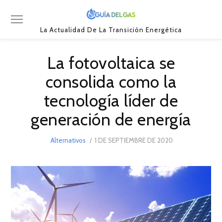
La Actualidad De La Transición Energética
La fotovoltaica se
consolida como la
tecnología líder de
generación de energía
POSTED
Alternativos
1 DE SEPTIEMBRE DE 2020
1
ON
DE
SEPTIEMBRE
DE
2020