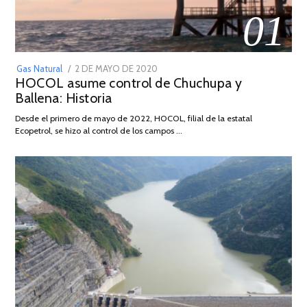
01
POSTED
Gas Natural
2 DE MAYO DE 2020
16
HOCOL asume control de Chuchupa y
ON
DE
Ballena: Historia
FEBRERO
DE
Desde el primero de mayo de 2022, HOCOL, filial de la estatal
2026
Ecopetrol, se hizo al control de los campos …