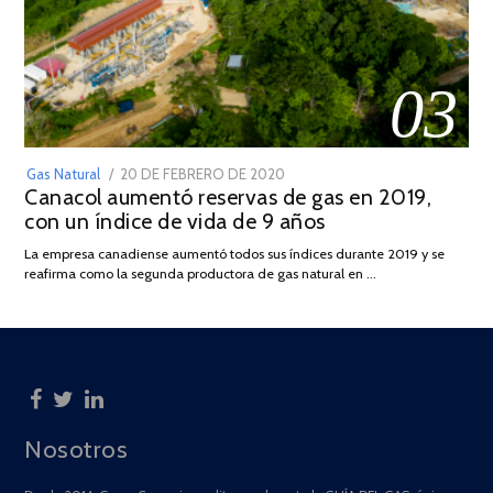
03
POSTED
Gas Natural
20 DE FEBRERO DE 2020
10
Canacol aumentó reservas de gas en 2019,
ON
DE
con un índice de vida de 9 años
JULIO
DE
La empresa canadiense aumentó todos sus índices durante 2019 y se
2025
reafirma como la segunda productora de gas natural en …
Nosotros