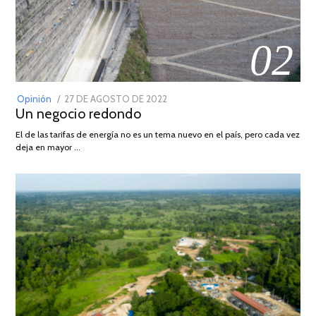
02
POSTED
Opinión
27 DE AGOSTO DE 2022
30
Un negocio redondo
ON
DE
AGOSTO
El de las tarifas de energía no es un tema nuevo en el país, pero cada vez
DE
deja en mayor …
2022