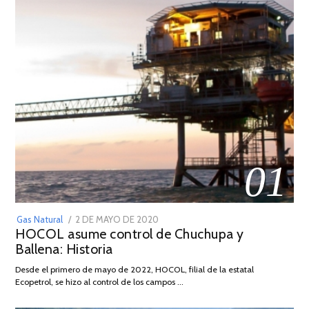
01
POSTED
Gas Natural
2 DE MAYO DE 2020
16
HOCOL asume control de Chuchupa y
ON
DE
Ballena: Historia
FEBRERO
DE
Desde el primero de mayo de 2022, HOCOL, filial de la estatal
2026
Ecopetrol, se hizo al control de los campos …