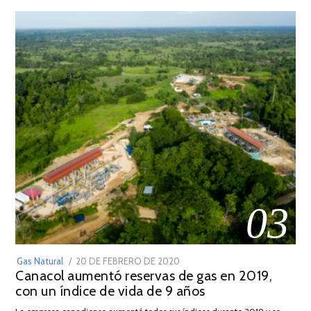
03
POSTED
Gas Natural
20 DE FEBRERO DE 2020
10
Canacol aumentó reservas de gas en 2019,
ON
DE
con un índice de vida de 9 años
JULIO
DE