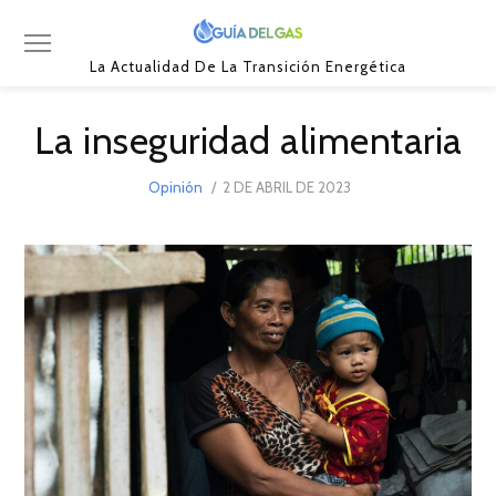
La Actualidad De La Transición Energética
La inseguridad alimentaria
POSTED
Opinión
2 DE ABRIL DE 2023
2
ON
DE
ABRIL
DE
2023