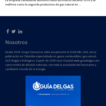
La empresa canadiense aumentó todos sus índices durante 2019 y se
2025
reafirma como la segunda productora de gas natural en …
Nosotros
Desde 2014, Grupo Comunicar edita anualmente la GUÍA DEL GAS, única
publicación en Colombia especializada en gases combustibles: gas natural,
GLP, biogás e hidrógeno. A partir de 2018 nace el portal www.guiadelgas.com
como medio de difusión noticioso, con toda la actualidad del fascinante y
cambiante mundo de la energía.