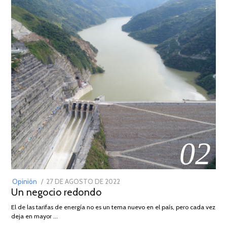
02
POSTED
Opinión
27 DE AGOSTO DE 2022
30
Un negocio redondo
ON
DE
AGOSTO
El de las tarifas de energía no es un tema nuevo en el país, pero cada vez
DE
deja en mayor …
2022