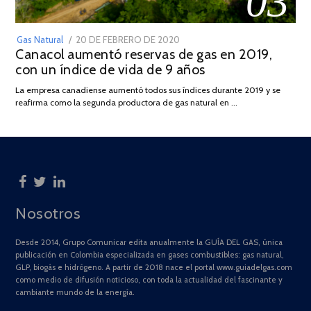
03
POSTED
Gas Natural
20 DE FEBRERO DE 2020
10
Canacol aumentó reservas de gas en 2019,
ON
DE
con un índice de vida de 9 años
JULIO
DE
La empresa canadiense aumentó todos sus índices durante 2019 y se
2025
reafirma como la segunda productora de gas natural en …
Nosotros
Desde 2014, Grupo Comunicar edita anualmente la GUÍA DEL GAS, única
publicación en Colombia especializada en gases combustibles: gas natural,
GLP, biogás e hidrógeno. A partir de 2018 nace el portal www.guiadelgas.com
como medio de difusión noticioso, con toda la actualidad del fascinante y
cambiante mundo de la energía.