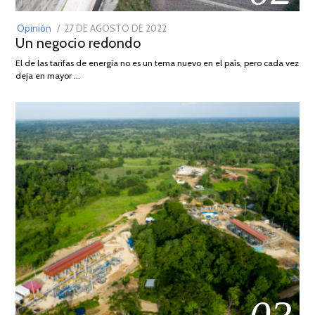
POSTED
Opinión
27 DE AGOSTO DE 2022
30
Un negocio redondo
ON
DE
AGOSTO
El de las tarifas de energía no es un tema nuevo en el país, pero cada vez
DE
deja en mayor …
2022