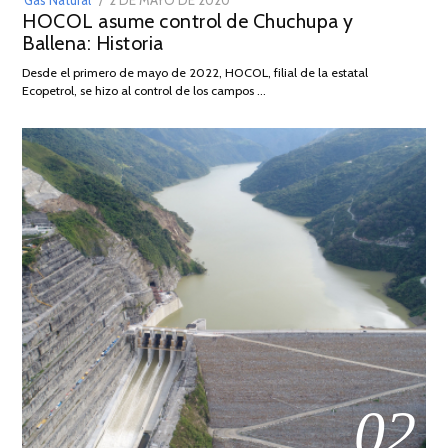
HOCOL asume control de Chuchupa y
ON
DE
Ballena: Historia
FEBRERO
DE
Desde el primero de mayo de 2022, HOCOL, filial de la estatal
2026
Ecopetrol, se hizo al control de los campos …
02