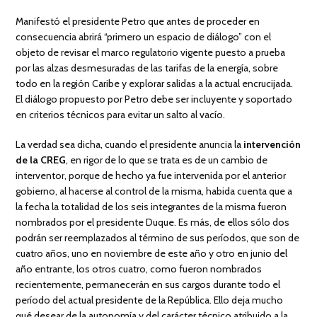
Manifestó el presidente Petro que antes de proceder en
consecuencia abrirá “primero un espacio de diálogo” con el
objeto de revisar el marco regulatorio vigente puesto a prueba
por las alzas desmesuradas de las tarifas de la energía, sobre
todo en la región Caribe y explorar salidas a la actual encrucijada.
El diálogo propuesto por Petro debe ser incluyente y soportado
en criterios técnicos para evitar un salto al vacío.
La verdad sea dicha, cuando el presidente anuncia la
intervención
de la CREG
, en rigor de lo que se trata es de un cambio de
interventor, porque de hecho ya fue intervenida por el anterior
gobierno, al hacerse al control de la misma, habida cuenta que a
la fecha la totalidad de los seis integrantes de la misma fueron
nombrados por el presidente Duque. Es más, de ellos sólo dos
podrán ser reemplazados al término de sus períodos, que son de
cuatro años, uno en noviembre de este año y otro en junio del
año entrante, los otros cuatro, como fueron nombrados
recientemente, permanecerán en sus cargos durante todo el
período del actual presidente de la República. Ello deja mucho
qué desear de la autonomía y del carácter técnico atribuido a la