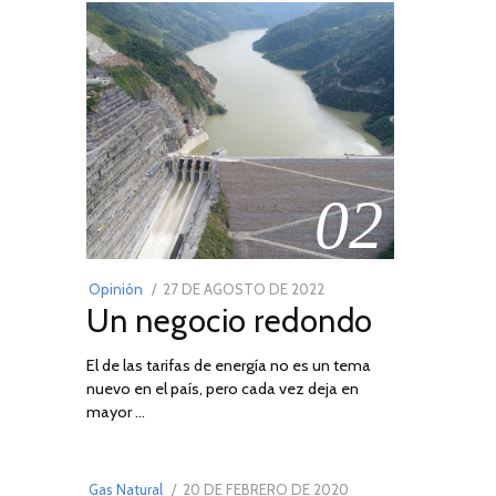
02
POSTED
Opinión
27 DE AGOSTO DE 2022
30
Un negocio redondo
ON
DE
AGOSTO
El de las tarifas de energía no es un tema
DE
nuevo en el país, pero cada vez deja en
2022
03
mayor …
POSTED
Gas Natural
20 DE FEBRERO DE 2020
10