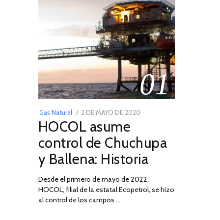
01
POSTED
Gas Natural
2 DE MAYO DE 2020
16
HOCOL asume
ON
DE
FEBRERO
control de Chuchupa
DE
y Ballena: Historia
2026
Desde el primero de mayo de 2022,
HOCOL, filial de la estatal Ecopetrol, se hizo
al control de los campos …