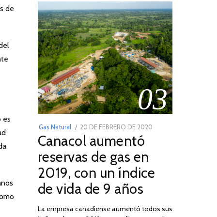
as de
del
nte
03
o es
POSTED
Gas Natural
20 DE FEBRERO DE 2020
10
ad
Canacol aumentó
ON
DE
da
JULIO
reservas de gas en
DE
2019, con un índice
2025
anos
de vida de 9 años
 como
La empresa canadiense aumentó todos sus