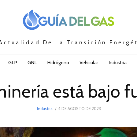
Actualidad De La Transición Energé
GLP
GNL
Hidrógeno
Vehicular
Industria
minería está bajo f
POSTED
Industria
4 DE AGOSTO DE 2023
ON