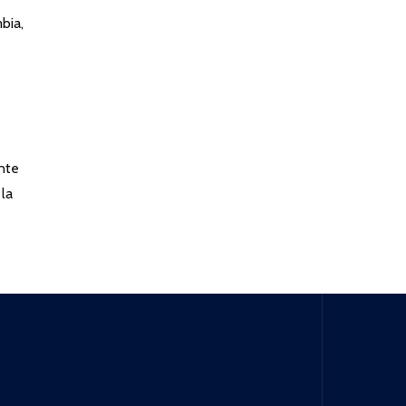
bia,
ente
 la