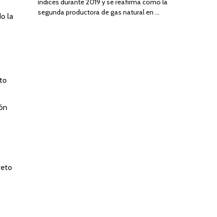
índices durante 2019 y se reafirma como la
segunda productora de gas natural en …
o la
rto
ión
reto