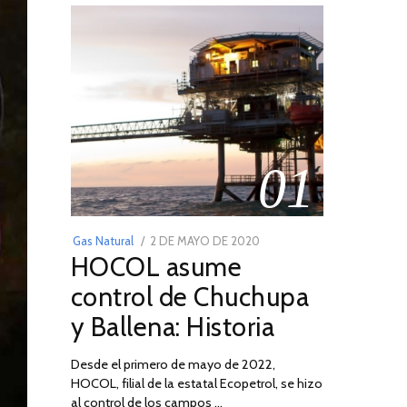
01
POSTED
Gas Natural
2 DE MAYO DE 2020
16
HOCOL asume
ON
DE
FEBRERO
control de Chuchupa
DE
y Ballena: Historia
2026
Desde el primero de mayo de 2022,
HOCOL, filial de la estatal Ecopetrol, se hizo
al control de los campos …