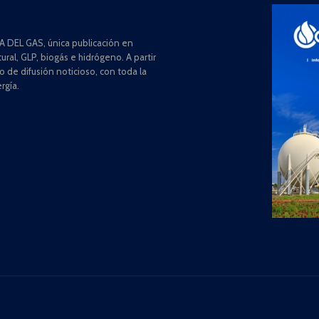
 DEL GAS, única publicación en
ral, GLP, biogás e hidrógeno. A partir
de difusión noticioso, con toda la
rgía.