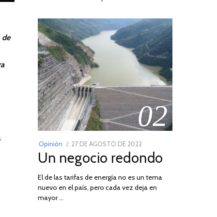
a de
ra
02
s
POSTED
Opinión
27 DE AGOSTO DE 2022
30
Un negocio redondo
ON
DE
AGOSTO
El de las tarifas de energía no es un tema
DE
nuevo en el país, pero cada vez deja en
2022
mayor …