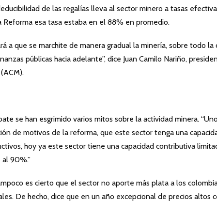
ducibilidad de las regalías lleva al sector minero a tasas efectiv
la Reforma esa tasa estaba en el 88% en promedio.
vará a que se marchite de manera gradual la minería, sobre todo la 
nanzas públicas hacia adelante”, dice Juan Camilo Nariño, preside
 (ACM).
bate se han esgrimido varios mitos sobre la actividad minera. “Un
ición de motivos de la reforma, que este sector tenga una capacid
uctivos, hoy ya este sector tiene una capacidad contributiva limita
 al 90%.”
ampoco es cierto que el sector no aporte más plata a los colombi
ales. De hecho, dice que en un año excepcional de precios altos