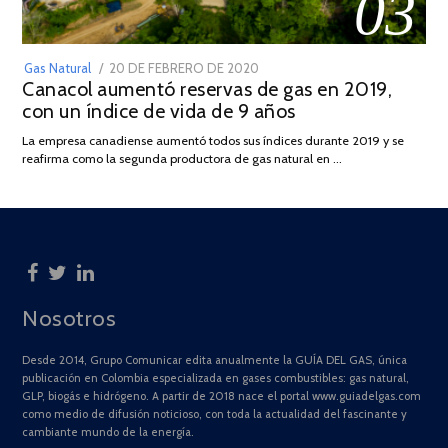
03
POSTED
Gas Natural
20 DE FEBRERO DE 2020
10
Canacol aumentó reservas de gas en 2019,
ON
DE
con un índice de vida de 9 años
JULIO
DE
La empresa canadiense aumentó todos sus índices durante 2019 y se
2025
reafirma como la segunda productora de gas natural en …
Nosotros
Desde 2014, Grupo Comunicar edita anualmente la GUÍA DEL GAS, única
publicación en Colombia especializada en gases combustibles: gas natural,
GLP, biogás e hidrógeno. A partir de 2018 nace el portal www.guiadelgas.com
como medio de difusión noticioso, con toda la actualidad del fascinante y
cambiante mundo de la energía.