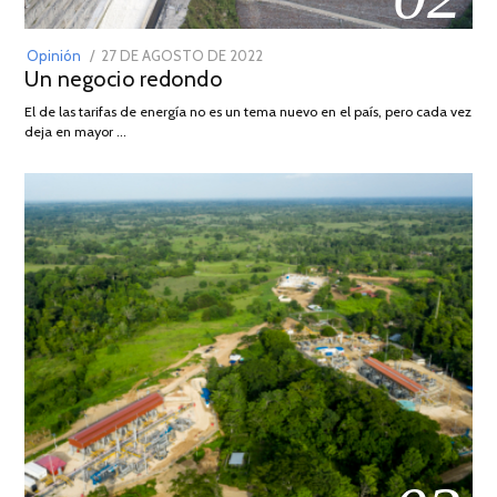
POSTED
Opinión
27 DE AGOSTO DE 2022
30
Un negocio redondo
ON
DE
AGOSTO
El de las tarifas de energía no es un tema nuevo en el país, pero cada vez
DE
deja en mayor …
2022