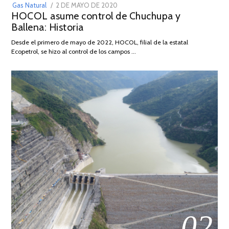
POSTED
Gas Natural
2 DE MAYO DE 2020
16
HOCOL asume control de Chuchupa y
ON
DE
Ballena: Historia
FEBRERO
DE
Desde el primero de mayo de 2022, HOCOL, filial de la estatal
2026
Ecopetrol, se hizo al control de los campos …
02