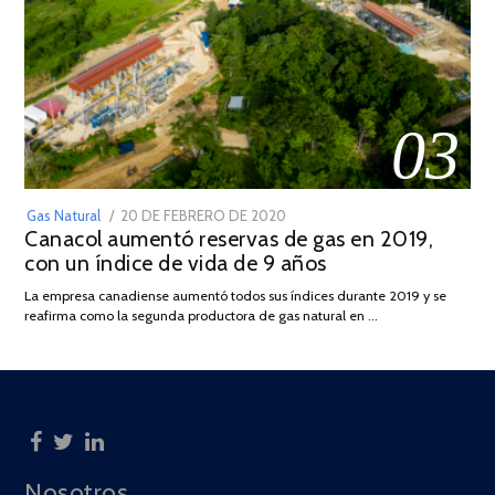
03
POSTED
Gas Natural
20 DE FEBRERO DE 2020
10
Canacol aumentó reservas de gas en 2019,
ON
DE
con un índice de vida de 9 años
JULIO
DE
La empresa canadiense aumentó todos sus índices durante 2019 y se
2025
reafirma como la segunda productora de gas natural en …
Nosotros