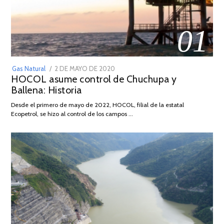
01
POSTED
Gas Natural
2 DE MAYO DE 2020
16
HOCOL asume control de Chuchupa y
ON
DE
Ballena: Historia
FEBRERO
DE
Desde el primero de mayo de 2022, HOCOL, filial de la estatal
2026
Ecopetrol, se hizo al control de los campos …