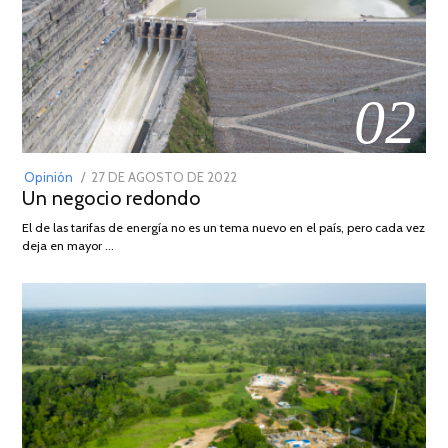
02
POSTED
Opinión
27 DE AGOSTO DE 2022
30
Un negocio redondo
ON
DE
AGOSTO
El de las tarifas de energía no es un tema nuevo en el país, pero cada vez
DE
deja en mayor …
2022