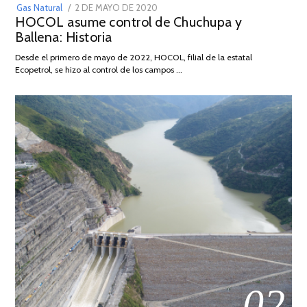
POSTED
Gas Natural
2 DE MAYO DE 2020
16
HOCOL asume control de Chuchupa y
ON
DE
Ballena: Historia
FEBRERO
DE
Desde el primero de mayo de 2022, HOCOL, filial de la estatal
2026
Ecopetrol, se hizo al control de los campos …
02