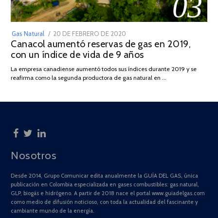
03
POSTED
Gas Natural
20 DE FEBRERO DE 2020
10
Canacol aumentó reservas de gas en 2019,
ON
DE
con un índice de vida de 9 años
JULIO
DE
La empresa canadiense aumentó todos sus índices durante 2019 y se
2025
reafirma como la segunda productora de gas natural en …
Nosotros
Desde 2014, Grupo Comunicar edita anualmente la GUÍA DEL GAS, única
publicación en Colombia especializada en gases combustibles: gas natural,
GLP, biogás e hidrógeno. A partir de 2018 nace el portal www.guiadelgas.com
como medio de difusión noticioso, con toda la actualidad del fascinante y
cambiante mundo de la energía.