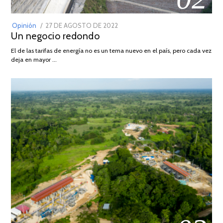
POSTED
Opinión
27 DE AGOSTO DE 2022
30
Un negocio redondo
ON
DE
AGOSTO
El de las tarifas de energía no es un tema nuevo en el país, pero cada vez
DE
deja en mayor …
2022