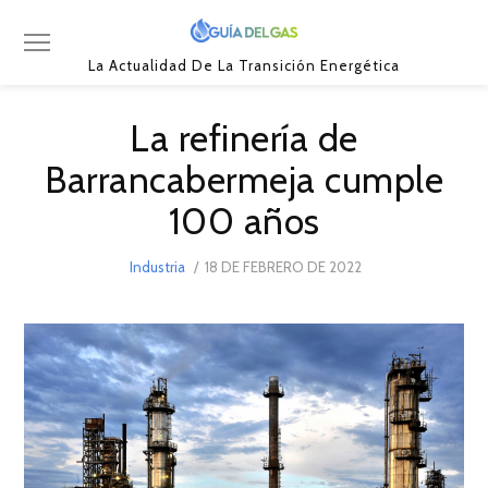
La Actualidad De La Transición Energética
La refinería de
Barrancabermeja cumple
100 años
POSTED
Industria
18 DE FEBRERO DE 2022
18
ON
DE
FEBRERO
DE
2022