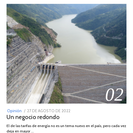
02
POSTED
Opinión
27 DE AGOSTO DE 2022
30
Un negocio redondo
ON
DE
AGOSTO
El de las tarifas de energía no es un tema nuevo en el país, pero cada vez
DE
deja en mayor …