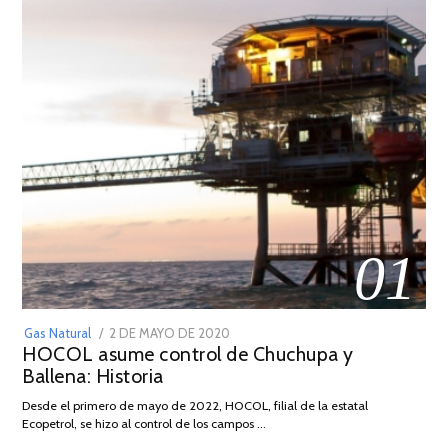
01
POSTED
Gas Natural
2 DE MAYO DE 2020
16
HOCOL asume control de Chuchupa y
ON
DE
Ballena: Historia
FEBRERO
DE
Desde el primero de mayo de 2022, HOCOL, filial de la estatal
2026
Ecopetrol, se hizo al control de los campos …