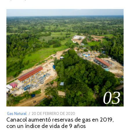
2022
03
POSTED
Gas Natural
20 DE FEBRERO DE 2020
10
Canacol aumentó reservas de gas en 2019,
ON
DE
con un índice de vida de 9 años
JULIO