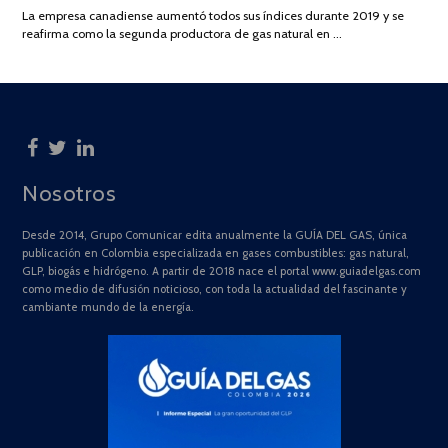
DE
La empresa canadiense aumentó todos sus índices durante 2019 y se
2025
reafirma como la segunda productora de gas natural en …
Nosotros
Desde 2014, Grupo Comunicar edita anualmente la GUÍA DEL GAS, única
publicación en Colombia especializada en gases combustibles: gas natural,
GLP, biogás e hidrógeno. A partir de 2018 nace el portal www.guiadelgas.com
como medio de difusión noticioso, con toda la actualidad del fascinante y
cambiante mundo de la energía.