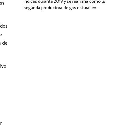
índices durante 2019 y se reafirma como la
en
segunda productora de gas natural en …
ados
de
e de
ivo
r