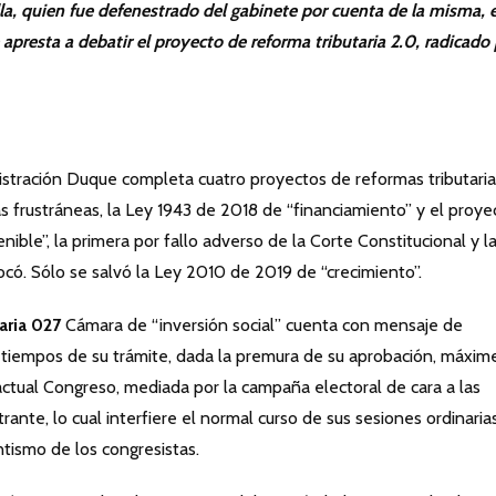
la, quien fue defenestrado del gabinete por cuenta de la misma, e
apresta a debatir el proyecto de reforma tributaria 2.0, radicado
istración Duque completa cuatro proyectos de reformas tributaria
las frustráneas, la Ley 1943 de 2018 de “financiamiento” y el proye
ible”, la primera por fallo adverso de la Corte Constitucional y l
ocó. Sólo se salvó la Ley 2010 de 2019 de “crecimiento”.
aria 027
Cámara de “inversión social” cuenta con mensaje de
os tiempos de su trámite, dada la premura de su aprobación, máxim
 actual Congreso, mediada por la campaña electoral de cara a las
nte, lo cual interfiere el normal curso de sus sesiones ordinarias
tismo de los congresistas.