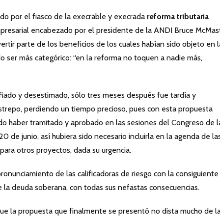
ado por el fiasco de la execrable y execrada
reforma tributaria
empresarial encabezado por el presidente de la ANDI Bruce McMas
ertir parte de los beneficios de los cuales habían sido objeto en l
o ser más categórico: “en la reforma no toquen a nadie más,
ñado y desestimado, sólo tres meses después fue tardía y
estrepo, perdiendo un tiempo precioso, pues con esta propuesta
haber tramitado y aprobado en las sesiones del Congreso de l
 de junio, así hubiera sido necesario incluirla en la agenda de la
ara otros proyectos, dada su urgencia.
 pronunciamiento de las calificadoras de riesgo con la consiguiente
 de la deuda soberana, con todas sus nefastas consecuencias.
que la propuesta que finalmente se presentó no dista mucho de l