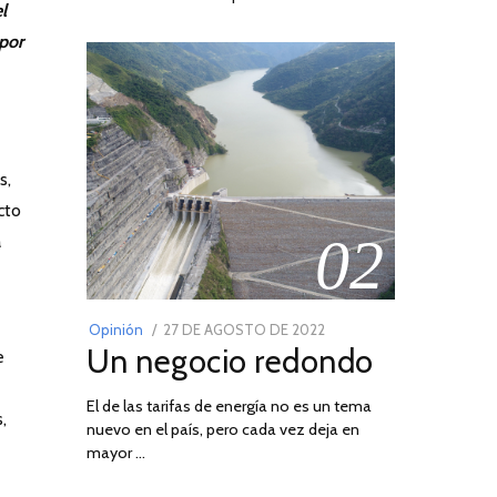
l
 por
s,
cto
02
a
POSTED
Opinión
27 DE AGOSTO DE 2022
30
Un negocio redondo
ON
DE
e
AGOSTO
El de las tarifas de energía no es un tema
DE
,
nuevo en el país, pero cada vez deja en
2022
mayor …