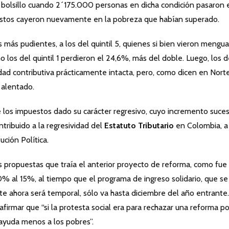
 bolsillo cuando 2´175.000 personas en dicha condición pasaron 
stos cayeron nuevamente en la pobreza que habían superado.
 más pudientes, a los del quintil 5, quienes si bien vieron mengu
o los del quintil 1 perdieron el 24,6%, más del doble. Luego, los 
ad contributiva prácticamente intacta, pero, como dicen en Nort
 alentado.
 los impuestos dado su carácter regresivo, cuyo incremento suces
ntribuido a la regresividad del
Estatuto Tributario
en Colombia, a
ución Política.
s propuestas que traía el anterior proyecto de reforma, como fue
% al 15%, al tiempo que el programa de ingreso solidario, que se
e ahora será temporal, sólo va hasta diciembre del año entrante.
afirmar que “si la protesta social era para rechazar una reforma po
ayuda menos a los pobres”.