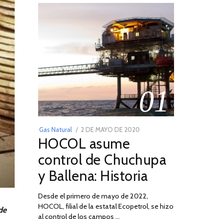
01
POSTED
Gas Natural
2 DE MAYO DE 2020
16
HOCOL asume
ON
DE
FEBRERO
control de Chuchupa
DE
y Ballena: Historia
2026
Desde el primero de mayo de 2022,
HOCOL, filial de la estatal Ecopetrol, se hizo
de
al control de los campos …