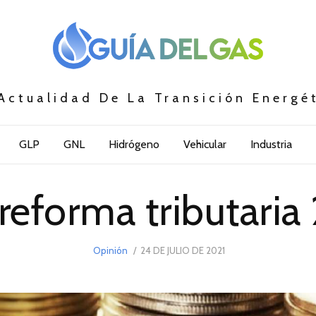
Actualidad De La Transición Energé
GLP
GNL
Hidrógeno
Vehicular
Industria
reforma tributaria
POSTED
Opinión
24 DE JULIO DE 2021
7
ON
DE
SEPTIEMBRE
DE
2021