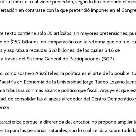
rá su texto, el cual viene precedido, según lo ha anunciado el min
ertación en contraste con la que pretendió imponer en el Congr
e texto contiene sólo 35 artículos, sin mayores pretensiones, pu
o de $15,2 billones, en comparación con la reforma que no fue, c
s y aspiraba a recaudar $28 billones, de los cuales $4,6 se
es a través del Sistema General de Participaciones (SGP).
bo, como sostuvo Aristóteles, la política es el arte de lo posible. 
 Maestría en Economía de la Universidad Jorge Tadeo Lozano Jaim
 tributaria con más alcance político que fiscal. Arguye él que es
dad, de consolidar las alianzas alrededor del Centro Democrático 
nza”.
caracteriza porque, a diferencia del anterior, no propone ampliar l
nta para las personas naturales, con lo cual se libra sobre todo l