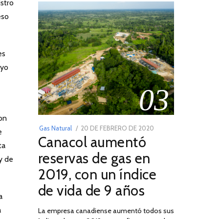
istro
eso
es
uyo
03
Con
POSTED
Gas Natural
20 DE FEBRERO DE 2020
10
e
Canacol aumentó
ON
DE
ta
JULIO
reservas de gas en
y de
DE
2019, con un índice
2025
de vida de 9 años
a
a
La empresa canadiense aumentó todos sus