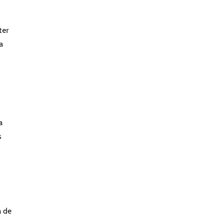
ter
a
a
s
a de