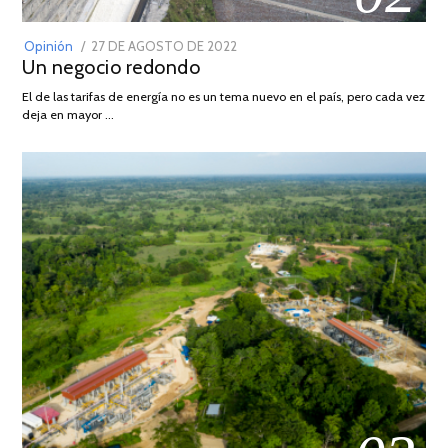
POSTED
Opinión
27 DE AGOSTO DE 2022
30
Un negocio redondo
ON
DE
AGOSTO
El de las tarifas de energía no es un tema nuevo en el país, pero cada vez
DE
deja en mayor …
2022