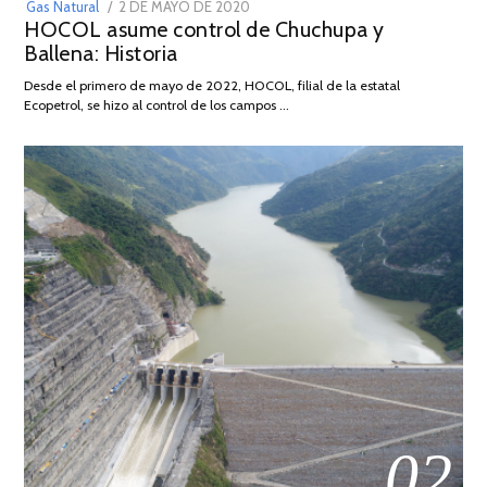
POSTED
Gas Natural
2 DE MAYO DE 2020
16
HOCOL asume control de Chuchupa y
ON
DE
Ballena: Historia
FEBRERO
DE
Desde el primero de mayo de 2022, HOCOL, filial de la estatal
2026
Ecopetrol, se hizo al control de los campos …
02