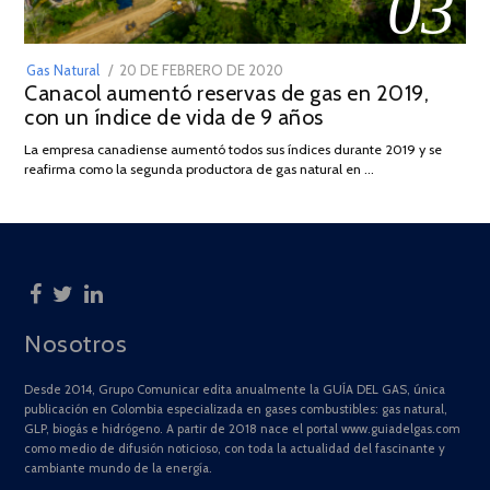
03
POSTED
Gas Natural
20 DE FEBRERO DE 2020
10
Canacol aumentó reservas de gas en 2019,
ON
DE
con un índice de vida de 9 años
JULIO
DE
La empresa canadiense aumentó todos sus índices durante 2019 y se
2025
reafirma como la segunda productora de gas natural en …
Nosotros
Desde 2014, Grupo Comunicar edita anualmente la GUÍA DEL GAS, única
publicación en Colombia especializada en gases combustibles: gas natural,
GLP, biogás e hidrógeno. A partir de 2018 nace el portal www.guiadelgas.com
como medio de difusión noticioso, con toda la actualidad del fascinante y
cambiante mundo de la energía.