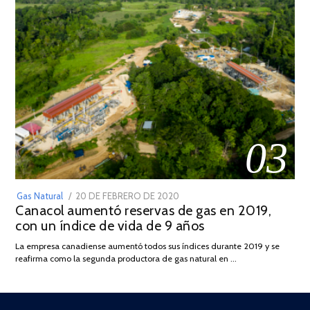
03
POSTED
Gas Natural
20 DE FEBRERO DE 2020
10
Canacol aumentó reservas de gas en 2019,
ON
DE
con un índice de vida de 9 años
JULIO
DE
La empresa canadiense aumentó todos sus índices durante 2019 y se
2025
reafirma como la segunda productora de gas natural en …