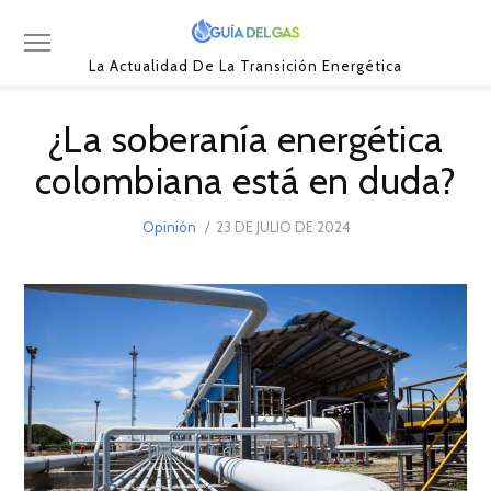
La Actualidad De La Transición Energética
¿La soberanía energética
colombiana está en duda?
POSTED
Opinión
23 DE JULIO DE 2024
23
ON
DE
JULIO
DE
2024