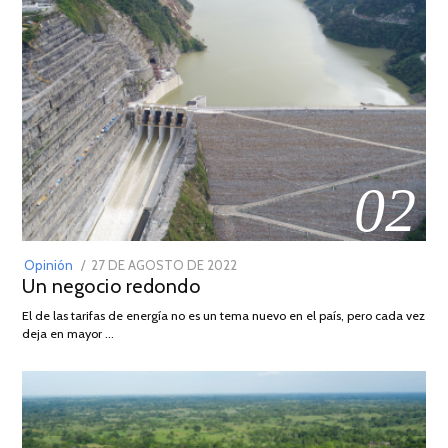
02
POSTED
Opinión
27 DE AGOSTO DE 2022
30
Un negocio redondo
ON
DE
AGOSTO
El de las tarifas de energía no es un tema nuevo en el país, pero cada vez
DE
deja en mayor …
2022