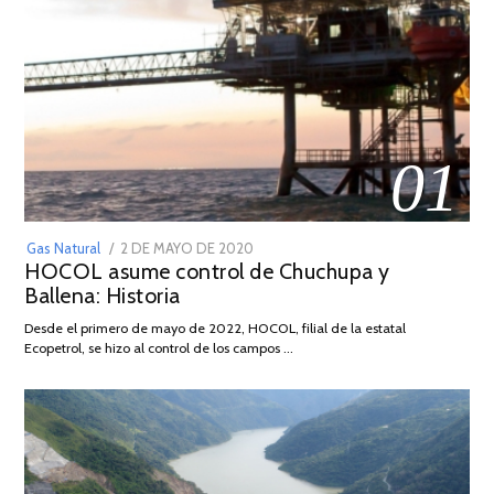
01
POSTED
Gas Natural
2 DE MAYO DE 2020
16
HOCOL asume control de Chuchupa y
ON
DE
Ballena: Historia
FEBRERO
DE
Desde el primero de mayo de 2022, HOCOL, filial de la estatal
2026
Ecopetrol, se hizo al control de los campos …