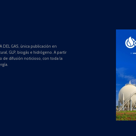
 DEL GAS, única publicación en
ral, GLP, biogás e hidrógeno. A partir
de difusión noticioso, con toda la
rgía.