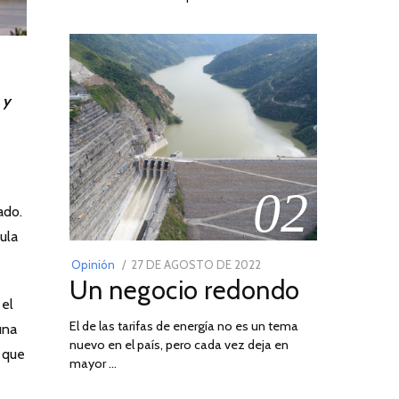
 y
02
ado.
ula
POSTED
Opinión
27 DE AGOSTO DE 2022
30
Un negocio redondo
ON
DE
 el
AGOSTO
El de las tarifas de energía no es un tema
DE
una
nuevo en el país, pero cada vez deja en
2022
y que
mayor …