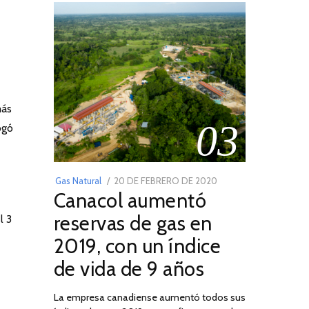
más
03
ogó
POSTED
Gas Natural
20 DE FEBRERO DE 2020
10
Canacol aumentó
ON
DE
JULIO
reservas de gas en
l 3
DE
2019, con un índice
2025
de vida de 9 años
La empresa canadiense aumentó todos sus