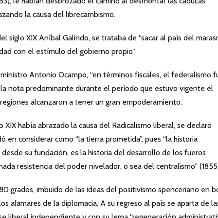
853), le habían desbrozado el camino al desmontar las caducas
razando la causa del librecambismo.
 siglo XIX Aníbal Galindo, se trataba de “sacar al país del mara
dad con el estímulo del gobierno propio”.
 ministro Antonio Ocampo, “en términos fiscales, el federalismo f
fue la nota predominante durante el período que estuvo vigente el
as regiones alcanzaron a tener un gran empoderamiento.
 XIX había abrazado la causa del Radicalismo liberal, se declaró
ó en considerar como “la tierra prometida”, pues “la historia
desde su fundación, es la historia del desarrollo de los fueros
ada resistencia del poder nivelador, o sea del centralismo” (1855
80 grados, imbuido de las ideas del positivismo spenceriano en b
os alamares de la diplomacia. A su regreso al país se aparta de la
ose liberal independiente y con su lema “regeneración administrat