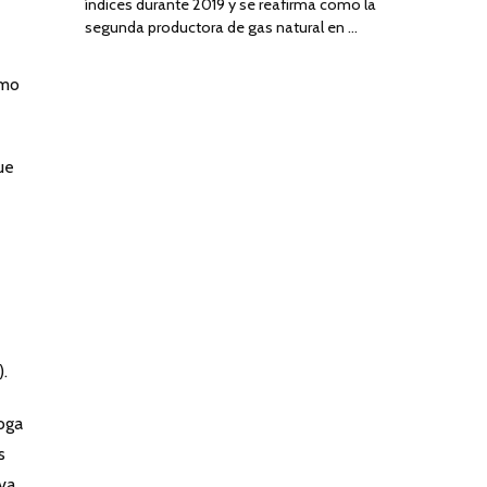
índices durante 2019 y se reafirma como la
segunda productora de gas natural en …
smo
ue
).
oga
s
iva