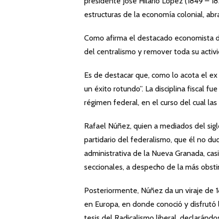
presidente José Hilario López (1849 – 1
estructuras de la economía colonial, ab
Como afirma el destacado economista del
del centralismo y remover toda su activi
Es de destacar que, como lo acota el ex
un éxito rotundo”. La disciplina fiscal 
régimen federal, en el curso del cual l
Rafael Núñez, quien a mediados del siglo
partidario del federalismo, que él no dud
administrativa de la Nueva Granada, casi 
seccionales, a despecho de la más obstin
Posteriormente, Núñez da un viraje de 1
en Europa, en donde conoció y disfrutó l
tesis del Radicalismo liberal, declaránd