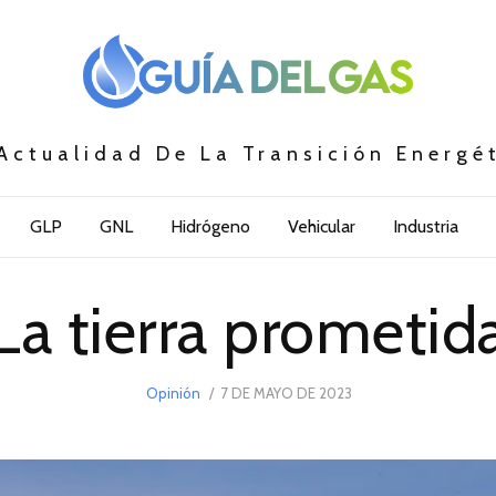
Actualidad De La Transición Energé
GLP
GNL
Hidrógeno
Vehicular
Industria
La tierra prometid
POSTED
Opinión
7 DE MAYO DE 2023
7
ON
DE
MAYO
DE
2023