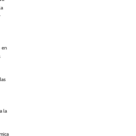
la
r
ó en
s
las
a la
ómica