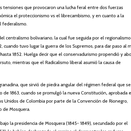
es tensiones que provocaron una lucha feral entre dos fuerzas
nómica el proteccionismo vs el librecambismo, y en cuanto a la
l federalismo.
el centralismo bolivariano, la cual fue seguida por el regionalismo
, cuando tuvo lugar la guerra de los Supremos, para dar paso al 
hasta 1852. Huelga decir que el conservadurismo propendió y ab
irsuto, mientras que el Radicalismo liberal asumió la causa de
ranadina, que sirvió de piedra angular del régimen federal que se
yo de 1863, cuando se promulgó la nueva Constitución
,
aprobada e
os Unidos de Colombia por parte de la Convención de Rionegro,
no de Mosquera.
, bajo la presidencia de Mosquera (1845- 1849), secundado por el