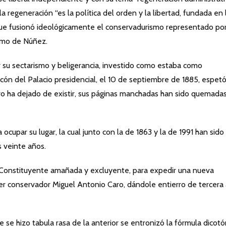
a regeneración “es la política del orden y la libertad, fundada en 
o que fusionó ideológicamente el conservadurismo representado po
smo de Núñez.
or su sectarismo y beligerancia, investido como estaba como
lcón del Palacio presidencial, el 10 de septiembre de 1885, espet
ro ha dejado de existir, sus páginas manchadas han sido quemada
 ocupar su lugar, la cual junto con la de 1863 y la de 1991 han sido 
s veinte años.
onstituyente amañada y excluyente, para expedir una nueva
íder conservador Miguel Antonio Caro, dándole entierro de tercera 
e se hizo tabula rasa de la anterior se entronizó la fórmula dicot