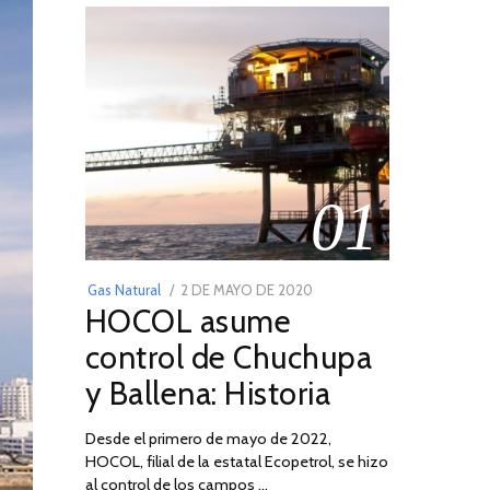
01
POSTED
Gas Natural
2 DE MAYO DE 2020
16
HOCOL asume
ON
DE
FEBRERO
control de Chuchupa
DE
y Ballena: Historia
2026
Desde el primero de mayo de 2022,
HOCOL, filial de la estatal Ecopetrol, se hizo
al control de los campos …