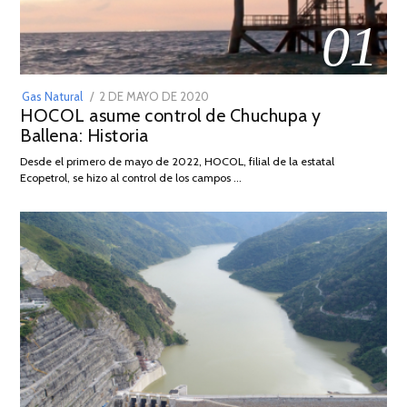
01
POSTED
Gas Natural
2 DE MAYO DE 2020
16
HOCOL asume control de Chuchupa y
ON
DE
Ballena: Historia
FEBRERO
DE
Desde el primero de mayo de 2022, HOCOL, filial de la estatal
2026
Ecopetrol, se hizo al control de los campos …