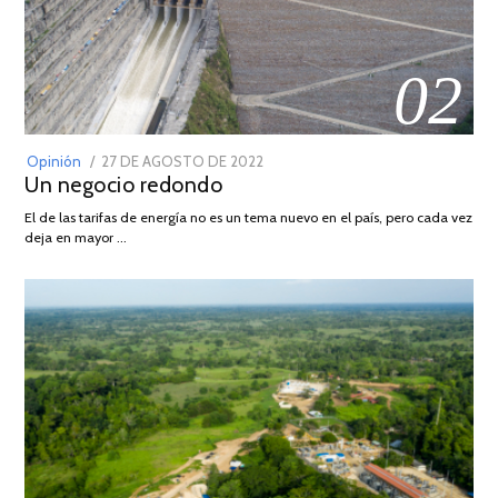
02
POSTED
Opinión
27 DE AGOSTO DE 2022
30
Un negocio redondo
ON
DE
AGOSTO
El de las tarifas de energía no es un tema nuevo en el país, pero cada vez
DE
deja en mayor …
2022