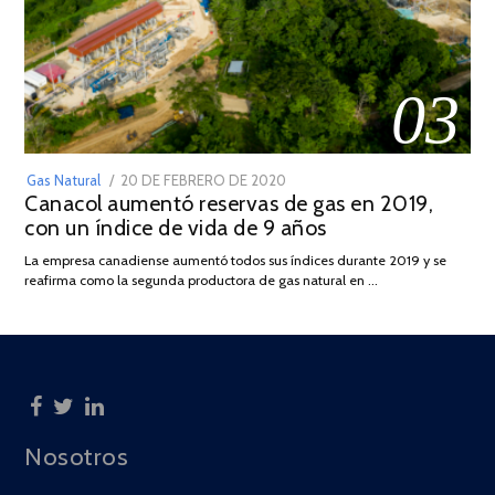
03
POSTED
Gas Natural
20 DE FEBRERO DE 2020
10
Canacol aumentó reservas de gas en 2019,
ON
DE
con un índice de vida de 9 años
JULIO
DE
La empresa canadiense aumentó todos sus índices durante 2019 y se
2025
reafirma como la segunda productora de gas natural en …
Nosotros