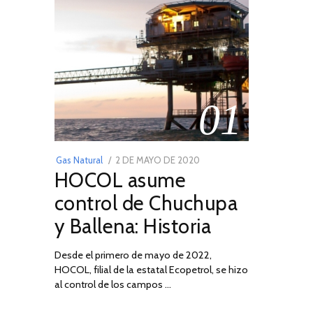
01
POSTED
Gas Natural
2 DE MAYO DE 2020
16
HOCOL asume
ON
DE
FEBRERO
control de Chuchupa
DE
y Ballena: Historia
2026
Desde el primero de mayo de 2022,
HOCOL, filial de la estatal Ecopetrol, se hizo
al control de los campos …