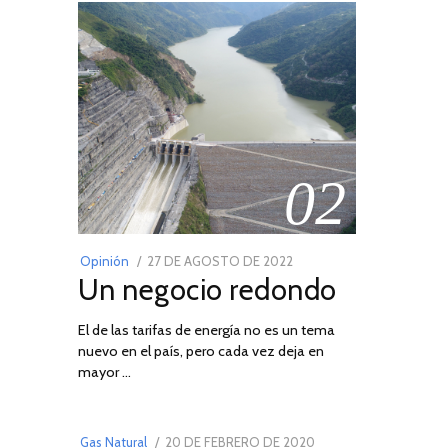
02
POSTED
Opinión
27 DE AGOSTO DE 2022
30
Un negocio redondo
ON
DE
AGOSTO
El de las tarifas de energía no es un tema
DE
nuevo en el país, pero cada vez deja en
2022
03
mayor …
POSTED
Gas Natural
20 DE FEBRERO DE 2020
10