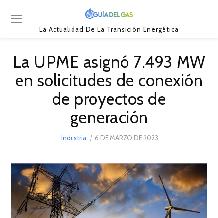
La Actualidad De La Transición Energética
La UPME asignó 7.493 MW
en solicitudes de conexión
de proyectos de
generación
POSTED
Industria
6 DE MARZO DE 2023
6
ON
DE
MARZO
DE
2023