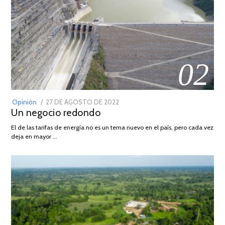
02
POSTED
Opinión
27 DE AGOSTO DE 2022
30
Un negocio redondo
ON
DE
AGOSTO
El de las tarifas de energía no es un tema nuevo en el país, pero cada vez
DE
deja en mayor …
2022