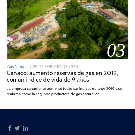
03
POSTED
Gas Natural
20 DE FEBRERO DE 2020
10
Canacol aumentó reservas de gas en 2019,
ON
DE
con un índice de vida de 9 años
JULIO
DE
La empresa canadiense aumentó todos sus índices durante 2019 y se
2025
reafirma como la segunda productora de gas natural en …