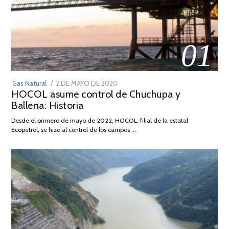
01
POSTED
Gas Natural
2 DE MAYO DE 2020
16
HOCOL asume control de Chuchupa y
ON
DE
Ballena: Historia
FEBRERO
DE
Desde el primero de mayo de 2022, HOCOL, filial de la estatal
2026
Ecopetrol, se hizo al control de los campos …