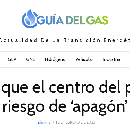
Actualidad De La Transición Energé
GLP
GNL
Hidrógeno
Vehicular
Industria
ue el centro del 
riesgo de ‘apagón’
POSTED
Industria
1 DE FEBRERO DE 2023
ON