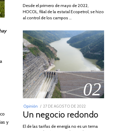
Desde el primero de mayo de 2022,
HOCOL, filial de la estatal Ecopetrol, se hizo
al control de los campos …
 hay
la
02
POSTED
Opinión
27 DE AGOSTO DE 2022
30
Un negocio redondo
ON
DE
rco
AGOSTO
ias y
El de las tarifas de energía no es un tema
DE