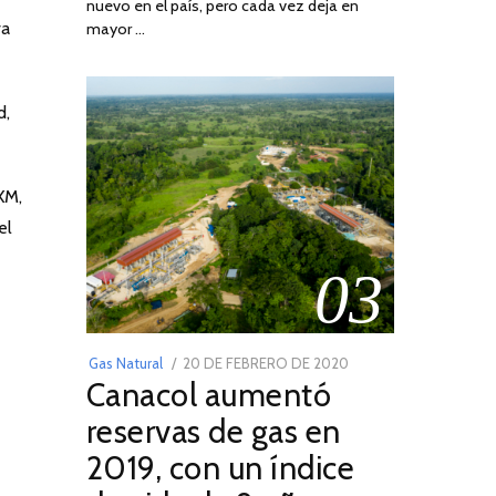
nuevo en el país, pero cada vez deja en
2022
va
mayor …
d,
XM,
el
03
POSTED
Gas Natural
20 DE FEBRERO DE 2020
10
Canacol aumentó
ON
DE
JULIO
reservas de gas en
DE
2019, con un índice
2025