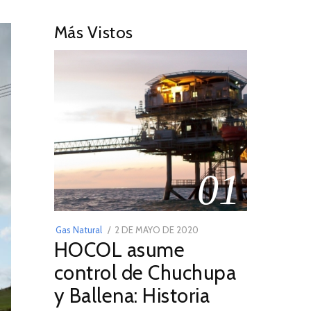
Más Vistos
01
POSTED
Gas Natural
2 DE MAYO DE 2020
16
HOCOL asume
ON
DE
FEBRERO
control de Chuchupa
DE
y Ballena: Historia
2026