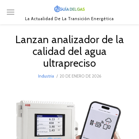
La Actualidad De La Transición Energética
Lanzan analizador de la
calidad del agua
ultrapreciso
POSTED
Industria
20 DE ENERO DE 2026
20
ON
DE
ENERO
DE
2026