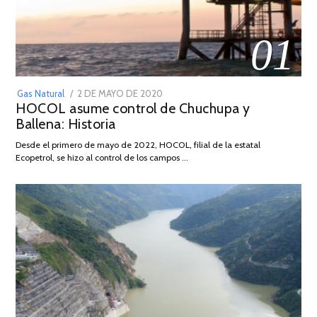
01
POSTED
Gas Natural
2 DE MAYO DE 2020
16
HOCOL asume control de Chuchupa y
ON
DE
Ballena: Historia
FEBRERO
DE
Desde el primero de mayo de 2022, HOCOL, filial de la estatal
2026
Ecopetrol, se hizo al control de los campos …