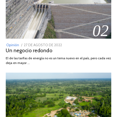
02
POSTED
Opinión
27 DE AGOSTO DE 2022
30
Un negocio redondo
ON
DE
AGOSTO
El de las tarifas de energía no es un tema nuevo en el país, pero cada vez
DE
deja en mayor …
2022