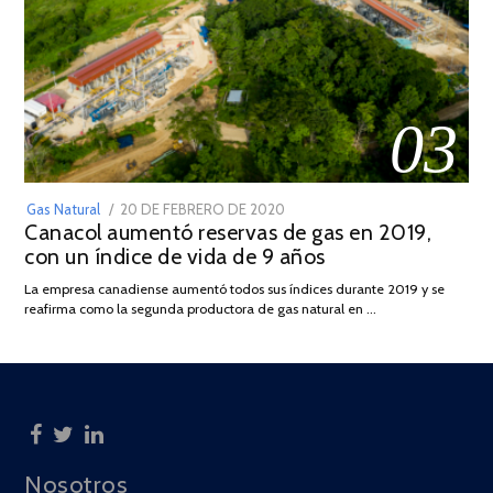
03
POSTED
Gas Natural
20 DE FEBRERO DE 2020
10
Canacol aumentó reservas de gas en 2019,
ON
DE
con un índice de vida de 9 años
JULIO
DE
La empresa canadiense aumentó todos sus índices durante 2019 y se
2025
reafirma como la segunda productora de gas natural en …
Nosotros