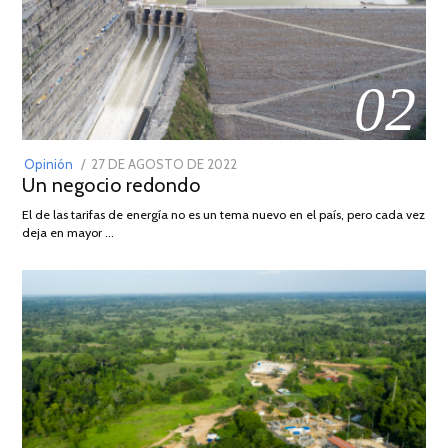
02
POSTED
Opinión
27 DE AGOSTO DE 2022
30
Un negocio redondo
ON
DE
AGOSTO
El de las tarifas de energía no es un tema nuevo en el país, pero cada vez
DE
deja en mayor …
2022