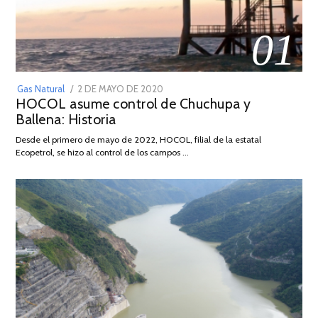
01
POSTED
Gas Natural
2 DE MAYO DE 2020
16
HOCOL asume control de Chuchupa y
ON
DE
Ballena: Historia
FEBRERO
DE
Desde el primero de mayo de 2022, HOCOL, filial de la estatal
2026
Ecopetrol, se hizo al control de los campos …