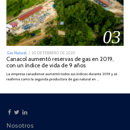
03
POSTED
Gas Natural
20 DE FEBRERO DE 2020
10
Canacol aumentó reservas de gas en 2019,
ON
DE
con un índice de vida de 9 años
JULIO
DE
La empresa canadiense aumentó todos sus índices durante 2019 y se
2025
reafirma como la segunda productora de gas natural en …
Nosotros